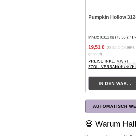
Pumpkin Hollow 312
Inhalt:
0.312 kg
(73,56 € / 1 
19,51 €
22,95 €
(14.99%
gespart)
PREISE INKL. MWST.
ZZGL. VERSANDKOSTE
Durchschnittliche Bewer
IN DEN WAREN
AUTOMATISCH WE
💀 Warum Hall