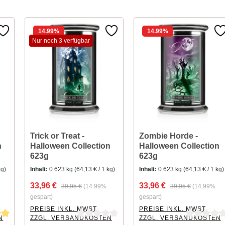
14.99
%
14.99
%
Nur noch 3 verfügbar
Trick or Treat -
Zombie Horde -
n
Halloween Collection
Halloween Collection
623g
623g
kg)
Inhalt:
0.623 kg
(64,13 € / 1 kg)
Inhalt:
0.623 kg
(64,13 € / 1 kg)
33,96 €
33,96 €
39,95 €
(14.99%
39,95 €
(14.99%
gespart)
gespart)
PREISE INKL. MWST.
PREISE INKL. MWST.
N
ZZGL. VERSANDKOSTEN
ZZGL. VERSANDKOSTEN
tung von 5 von 5 Sternen
Durchschnittliche Bewertung von 0 von 5 Sternen
Durchschnittliche Bewertu