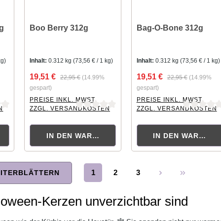
g
Boo Berry 312g
Bag-O-Bone 312g
kg)
Inhalt:
0.312 kg
(73,56 € / 1 kg)
Inhalt:
0.312 kg
(73,56 € / 1 kg)
19,51 €
19,51 €
22,95 €
(14.99%
22,95 €
(14.99%
gespart)
gespart)
PREISE INKL. MWST.
PREISE INKL. MWST.
N
ZZGL. VERSANDKOSTEN
ZZGL. VERSANDKOSTEN
tung von 0 von 5 Sternen
Durchschnittliche Bewertung von 0 von 5 Sternen
Durchschnittliche Bewertu
KORB
IN DEN WARENKORB
IN DEN WARENK
1
2
3
ITERBLÄTTERN
Seite
Seite
Seite
oween-Kerzen unverzichtbar sind