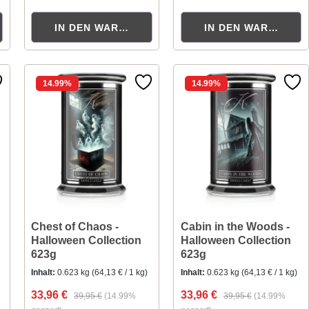
ORB
IN DEN WARENKORB
IN DEN WARENKOR
14.99
%
14.99
%
Chest of Chaos -
Cabin in the Woods -
Halloween Collection
Halloween Collection
623g
623g
Inhalt:
0.623 kg
(64,13 € / 1 kg)
Inhalt:
0.623 kg
(64,13 € / 1 kg)
33,96 €
33,96 €
39,95 €
(14.99%
39,95 €
(14.99%