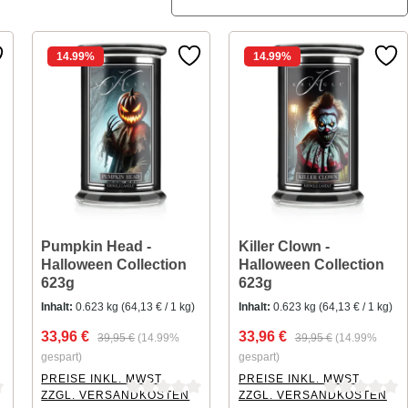
14.99
%
14.99
%
Pumpkin Head -
Killer Clown -
Halloween Collection
Halloween Collection
623g
623g
Inhalt:
0.623 kg
(64,13 € / 1 kg)
Inhalt:
0.623 kg
(64,13 € / 1 kg)
33,96 €
33,96 €
39,95 €
(14.99%
39,95 €
(14.99%
gespart)
gespart)
PREISE INKL. MWST.
PREISE INKL. MWST.
ZZGL. VERSANDKOSTEN
ZZGL. VERSANDKOSTEN
ng von 0 von 5 Sternen
Durchschnittliche Bewertung von 0 von 5 Sternen
Durchschnittliche Bewertung