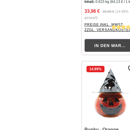
Inhalt:
0.623 kg
(64,13 € / 1 
33,96 €
39,95 €
(14.99%
gespart)
PREISE INKL. MWST.
ZZGL. VERSANDKOSTE
Durchschnittliche Bewer
IN DEN WAREN
14.99
%
Punky - Orange