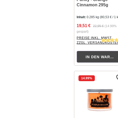
Cinnamon 295g
Inhalt:
0.285 kg
(80,53 € / 1 
19,51 €
22,95 €
(14.99%
gespart)
PREISE INKL. MWST.
ZZGL. VERSANDKOSTE
Durchschnittliche Bewer
IN DEN WAREN
14.99
%