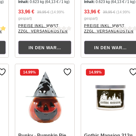
kg)
Inhalt:
0.623 kg
(64,13 € / 1 kg)
Inhalt:
0.623 kg
(64,13 € / 1 kg)
33,96 €
33,96 €
39,95 €
(14.99%
39,95 €
(14.99%
gespart)
gespart)
PREISE INKL. MWST.
PREISE INKL. MWST.
N
ZZGL. VERSANDKOSTEN
ZZGL. VERSANDKOSTEN
tung von 5 von 5 Sternen
Durchschnittliche Bewertung von 0 von 5 Sternen
Durchschnittliche Bewertu
KORB
IN DEN WARENKORB
IN DEN WARENK
14.99
%
14.99
%
Punky - Pumpkin Pie
Gothic Mansion 312g