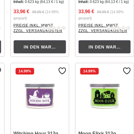
Inhalt:
0.623 kg
(64,13 € / 1 kg)
Inhalt:
0.623 kg
(64,13 € / 1 kg)
33,96 €
33,96 €
39,95 €
(14.99%
39,95 €
(14.99%
gespart)
gespart)
PREISE INKL. MWST.
PREISE INKL. MWST.
ZZGL. VERSANDKOSTEN
ZZGL. VERSANDKOSTEN
ng von 0 von 5 Sternen
Durchschnittliche Bewertung von 0 von 5 Sternen
Durchschnittliche Bewertung
ORB
IN DEN WARENKORB
IN DEN WARENKOR
14.99
%
14.99
%
Witching Hour 312g
Moon Elixir 312g