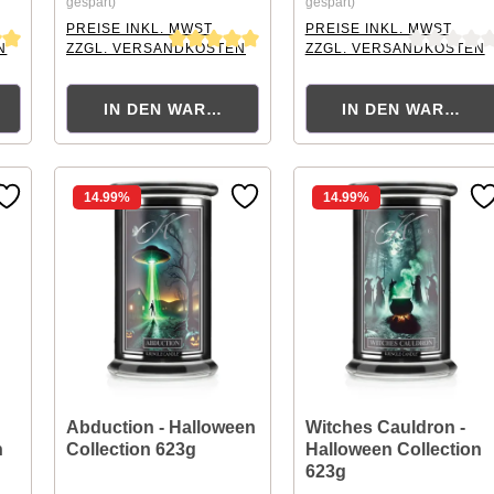
gespart)
gespart)
PREISE INKL. MWST.
PREISE INKL. MWST.
N
ZZGL. VERSANDKOSTEN
ZZGL. VERSANDKOSTEN
tung von 5 von 5 Sternen
Durchschnittliche Bewertung von 5 von 5 Sternen
Durchschnittliche Bewertu
KORB
IN DEN WARENKORB
IN DEN WARENK
14.99
%
14.99
%
Abduction - Halloween
Witches Cauldron -
n
Collection 623g
Halloween Collection
623g