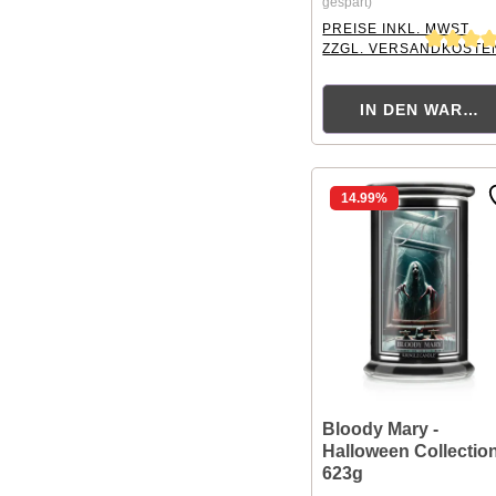
gespart)
PREISE INKL. MWST.
ZZGL. VERSANDKOSTE
Durchschnittliche Bewer
IN DEN WAREN
14.99
%
Bloody Mary -
Halloween Collectio
623g