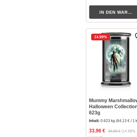
IN DEN WAREN
14.99
%
Mummy Marshmallow
Halloween Collectio
623g
Inhalt:
0.623 kg
(64,13 € / 1 
33,96 €
39,95 €
(14.99%