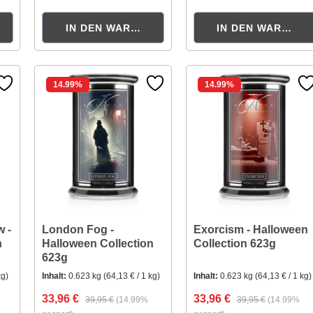
KORB
IN DEN WARENKORB
IN DEN WARENK
14.99
%
14.99
%
 -
London Fog -
Exorcism - Halloween
n
Halloween Collection
Collection 623g
623g
kg)
Inhalt:
0.623 kg
(64,13 € / 1 kg)
Inhalt:
0.623 kg
(64,13 € / 1 kg)
33,96 €
33,96 €
39,95 €
(14.99%
39,95 €
(14.99%