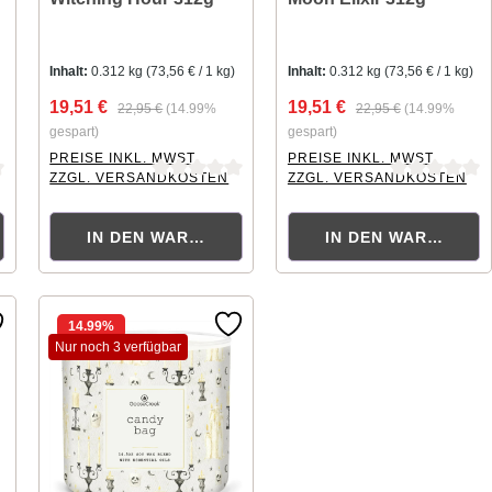
Inhalt:
0.312 kg
(73,56 € / 1 kg)
Inhalt:
0.312 kg
(73,56 € / 1 kg)
19,51 €
19,51 €
22,95 €
(14.99%
22,95 €
(14.99%
gespart)
gespart)
PREISE INKL. MWST.
PREISE INKL. MWST.
ZZGL. VERSANDKOSTEN
ZZGL. VERSANDKOSTEN
ng von 0 von 5 Sternen
Durchschnittliche Bewertung von 0 von 5 Sternen
Durchschnittliche Bewertung
ORB
IN DEN WARENKORB
IN DEN WARENKOR
14.99
%
Nur noch 3 verfügbar