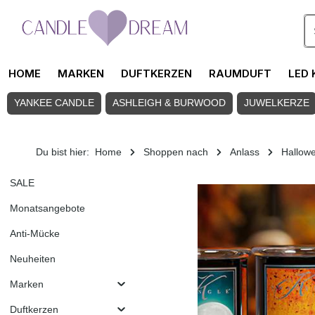
Zum Hauptinhalt springen
HOME
MARKEN
DUFTKERZEN
RAUMDUFT
LED 
YANKEE CANDLE
ASHLEIGH & BURWOOD
JUWELKERZE
Du bist hier:
Home
Shoppen nach
Anlass
Hallow
SALE
Monatsangebote
Anti-Mücke
Neuheiten
Marken
Duftkerzen