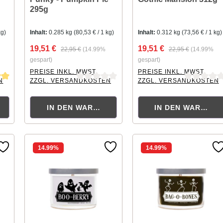
295g
kg)
Inhalt:
0.285 kg
(80,53 € / 1 kg)
Inhalt:
0.312 kg
(73,56 € / 1 kg)
19,51 €
19,51 €
22,95 €
(14.99%
22,95 €
(14.99%
gespart)
gespart)
PREISE INKL. MWST.
PREISE INKL. MWST.
N
ZZGL. VERSANDKOSTEN
ZZGL. VERSANDKOSTEN
tung von 5 von 5 Sternen
Durchschnittliche Bewertung von 0 von 5 Sternen
Durchschnittliche Bewertu
KORB
IN DEN WARENKORB
IN DEN WARENK
14.99
%
14.99
%