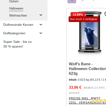
Seite
Seite
Seite
Ostern
Halloween
14.99
%
Weihnachten
Nur noch 3 verfügbar
Duftneutrale Kerzen
Duftkategorien
Super Sale - bis zu
30 % sparen!
Wolf's Bane -
Halloween Collectio
623g
Inhalt:
0.623 kg
(64,13 € / 1 
33,96 €
39,95 €
(14.99%
gespart)
PREISE INKL. MWST.
ZZGL. VERSANDKOSTE
Durchschnittliche Bewer