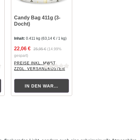
Candy Bag 411g (3-
Docht)
Inhalt:
0.411 kg
(63,14 € / 1 kg)
22,06 €
25,95 €
(14.99%
gespart)
PREISE INKL. MWST.
ZZGL. VERSANDKOSTEN
ng von 0 von 5 Sternen
Durchschnittliche Bewertung von 0 von 5 Sternen
ORB
IN DEN WARENKORB