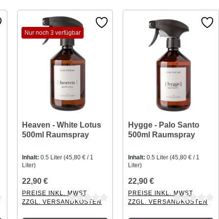
Nur noch 3 verfügbar
Heaven - White Lotus
Hygge - Palo Santo
500ml Raumspray
500ml Raumspray
Inhalt:
0.5 Liter
(45,80 € / 1
Inhalt:
0.5 Liter
(45,80 € / 1
Liter)
Liter)
22,90 €
22,90 €
PREISE INKL. MWST.
PREISE INKL. MWST.
ZZGL. VERSANDKOSTEN
ZZGL. VERSANDKOSTEN
ng von 0 von 5 Sternen
Durchschnittliche Bewertung von 0 von 5 Sternen
Durchschnittliche Bewertung