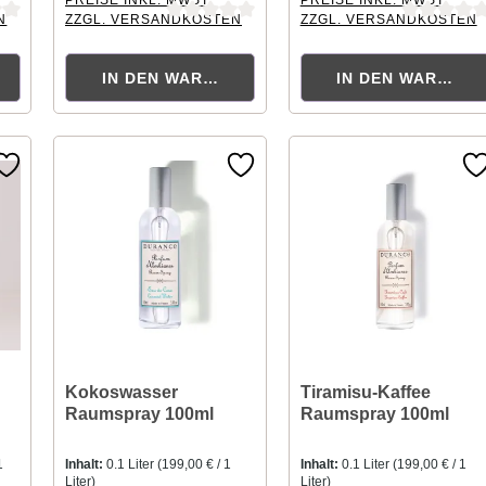
N
ZZGL. VERSANDKOSTEN
ZZGL. VERSANDKOSTEN
tung von 0 von 5 Sternen
Durchschnittliche Bewertung von 0 von 5 Sternen
Durchschnittliche Bewertu
KORB
IN DEN WARENKORB
IN DEN WARENK
Kokoswasser
Tiramisu-Kaffee
Raumspray 100ml
Raumspray 100ml
1
Inhalt:
0.1 Liter
(199,00 € / 1
Inhalt:
0.1 Liter
(199,00 € / 1
Liter)
Liter)