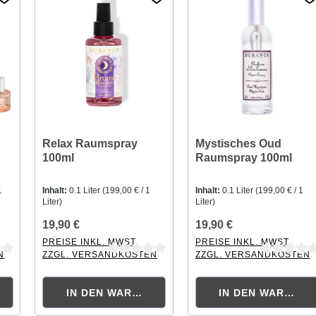
Relax Raumspray
Mystisches Oud
100ml
Raumspray 100ml
1
Inhalt:
0.1 Liter
(199,00 € / 1
Inhalt:
0.1 Liter
(199,00 € / 1
Liter)
Liter)
19,90 €
19,90 €
PREISE INKL. MWST.
PREISE INKL. MWST.
N
ZZGL. VERSANDKOSTEN
ZZGL. VERSANDKOSTEN
tung von 0 von 5 Sternen
Durchschnittliche Bewertung von 0 von 5 Sternen
Durchschnittliche Bewertu
KORB
IN DEN WARENKORB
IN DEN WARENK