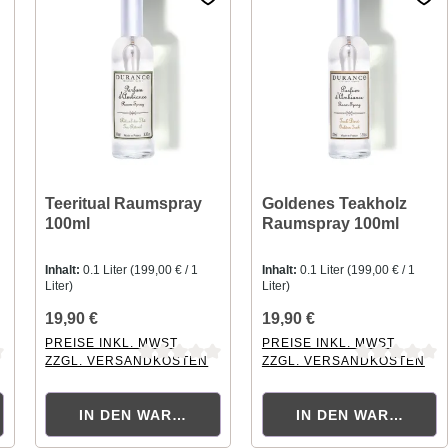
Teeritual Raumspray
Goldenes Teakholz
100ml
Raumspray 100ml
Inhalt:
0.1 Liter
(199,00 € / 1
Inhalt:
0.1 Liter
(199,00 € / 1
Liter)
Liter)
19,90 €
19,90 €
PREISE INKL. MWST.
PREISE INKL. MWST.
ZZGL. VERSANDKOSTEN
ZZGL. VERSANDKOSTEN
ng von 0 von 5 Sternen
Durchschnittliche Bewertung von 0 von 5 Sternen
Durchschnittliche Bewertung
ORB
IN DEN WARENKORB
IN DEN WARENKOR