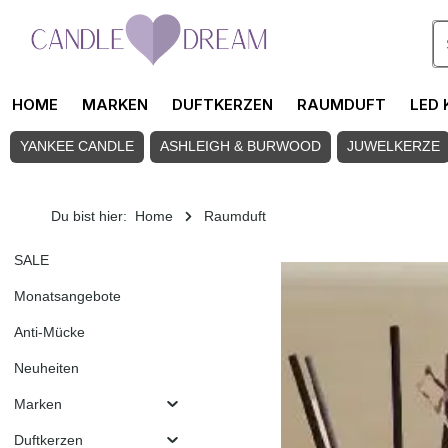
Zum Hauptinhalt springen
HOME
MARKEN
DUFTKERZEN
RAUMDUFT
LED 
YANKEE CANDLE
ASHLEIGH & BURWOOD
JUWELKERZE
Du bist hier:
Home
Raumduft
SALE
Monatsangebote
Anti-Mücke
Neuheiten
Marken
Duftkerzen