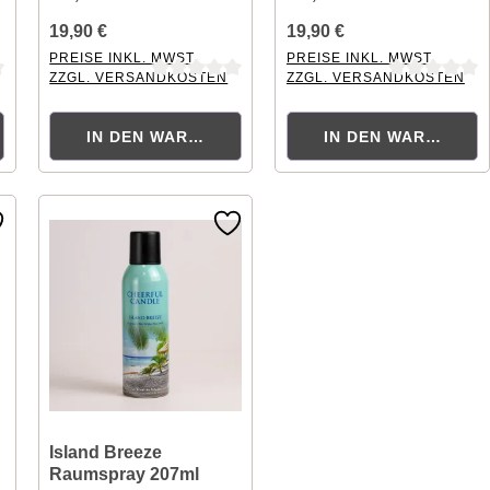
19,90 €
19,90 €
PREISE INKL. MWST.
PREISE INKL. MWST.
ZZGL. VERSANDKOSTEN
ZZGL. VERSANDKOSTEN
ng von 0 von 5 Sternen
Durchschnittliche Bewertung von 0 von 5 Sternen
Durchschnittliche Bewertung
ORB
IN DEN WARENKORB
IN DEN WARENKOR
Island Breeze
Raumspray 207ml