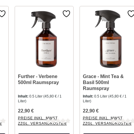
Further - Verbene
Grace - Mint Tea &
500ml Raumspray
Basil 500ml
Raumspray
Inhalt:
0.5 Liter
(45,80 € / 1
Inhalt:
0.5 Liter
(45,80 € / 1
Liter)
Liter)
22,90 €
22,90 €
PREISE INKL. MWST.
PREISE INKL. MWST.
N
ZZGL. VERSANDKOSTEN
ZZGL. VERSANDKOSTEN
tung von 0 von 5 Sternen
Durchschnittliche Bewertung von 0 von 5 Sternen
Durchschnittliche Bewertu