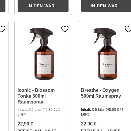
KORB
IN DEN WARENKORB
IN DEN WARENK
Iconic - Blossom
Breathe - Oxygen
Tonka 500ml
500ml Raumspray
Raumspray
Inhalt:
0.5 Liter
(45,80 € / 1
Inhalt:
0.5 Liter
(45,80 € / 1
Liter)
Liter)
22,90 €
22,90 €
PREISE INKL. MWST.
PREISE INKL. MWST.