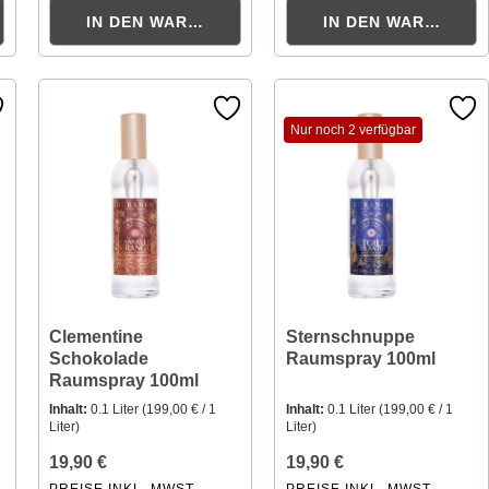
ORB
IN DEN WARENKORB
IN DEN WARENKOR
Nur noch 2 verfügbar
Clementine
Sternschnuppe
Schokolade
Raumspray 100ml
Raumspray 100ml
Inhalt:
0.1 Liter
(199,00 € / 1
Inhalt:
0.1 Liter
(199,00 € / 1
Liter)
Liter)
19,90 €
19,90 €
PREISE INKL. MWST.
PREISE INKL. MWST.