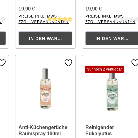
19,90 €
19,90 €
PREISE INKL. MWST.
PREISE INKL. MWST.
N
ZZGL. VERSANDKOSTEN
ZZGL. VERSANDKOSTEN
tung von 0 von 5 Sternen
Durchschnittliche Bewertung von 5 von 5 Sternen
Durchschnittliche Bewertu
KORB
IN DEN WARENKORB
IN DEN WARENK
Nur noch 2 verfügbar
Anti-Küchengerüche
Reinigender
Raumspray 100ml
Eukalyptus