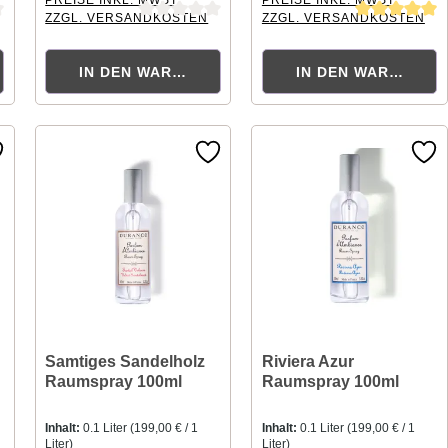
ZZGL. VERSANDKOSTEN
ZZGL. VERSANDKOSTEN
ng von 0 von 5 Sternen
Durchschnittliche Bewertung von 0 von 5 Sternen
Durchschnittliche Bewertung
ORB
IN DEN WARENKORB
IN DEN WARENKOR
Samtiges Sandelholz
Riviera Azur
Raumspray 100ml
Raumspray 100ml
Inhalt:
0.1 Liter
(199,00 € / 1
Inhalt:
0.1 Liter
(199,00 € / 1
Liter)
Liter)