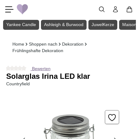
Zum Hauptinhalt springen
Yankee Candle
Ashleigh & Burwood
JuwelKerze
Maison 
Home
Shoppen nach
Dekoration
Frühlingshafte Dekoration
Bewerten
Durchschnittliche Bewertung von 0 von 5 Sternen
Solarglas Irina LED klar
Countryfield
Bildergalerie überspringen