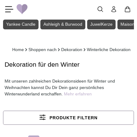
Zum Hauptinhalt springen
Yankee Candle
Ashleigh & Burwood
JuwelKerze
Maison 
Home
Shoppen nach
Dekoration
Winterliche Dekoration
Dekoration für den Winter
Mit unseren zahlreichen Dekorationsideen für Winter und
Weihnachten kannst Du Dir Dein ganz persönliches
Winterwunderland erschaffen.
Mehr erfahren
PRODUKTE FILTERN