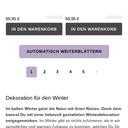
69,95 €
69,95 €
IN DEN WARENKORB
IN DEN WARENKORB
AUTOMATISCH WEITERBLÄTTERN
Durchschnittliche Bewertung von 0 von 5 Sternen
Durchschnittliche Bewertung 
1
2
3
4
5
Seite
Seite
Seite
Seite
Seite
Dekoration für den Winter
Im kalten Winter geizt die Natur mit ihren Reizen. Doch dem
kannst Du mit einer liebevoll gestalteten Winterdekoration
entgegenwirken.
Im Winter gibt es nichts schöneres, als in ein
gemütliches und warmes Zuhause zu kommen, welches Du Dir