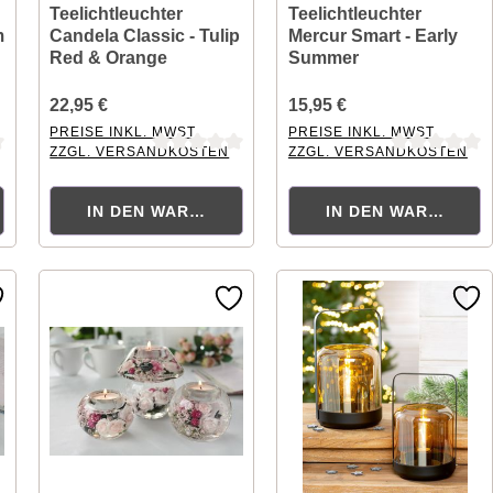
Teelichtleuchter
Teelichtleuchter
m
Candela Classic - Tulip
Mercur Smart - Early
Red & Orange
Summer
22,95 €
15,95 €
PREISE INKL. MWST.
PREISE INKL. MWST.
ZZGL. VERSANDKOSTEN
ZZGL. VERSANDKOSTEN
ng von 0 von 5 Sternen
Durchschnittliche Bewertung von 0 von 5 Sternen
Durchschnittliche Bewertung
ORB
IN DEN WARENKORB
IN DEN WARENKOR