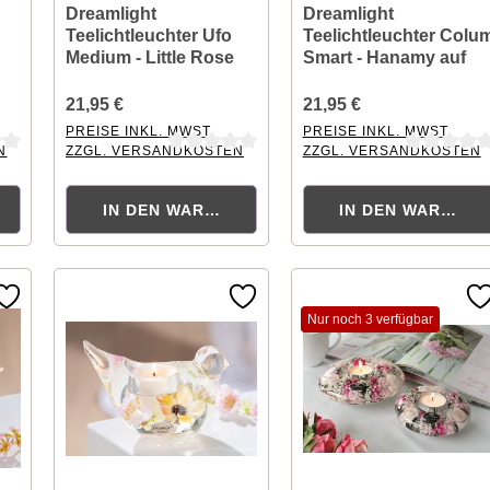
Dreamlight
Dreamlight
Teelichtleuchter Ufo
Teelichtleuchter Colu
Medium - Little Rose
Smart - Hanamy auf
Holzbasis
21,95 €
21,95 €
PREISE INKL. MWST.
PREISE INKL. MWST.
N
ZZGL. VERSANDKOSTEN
ZZGL. VERSANDKOSTEN
tung von 0 von 5 Sternen
Durchschnittliche Bewertung von 0 von 5 Sternen
Durchschnittliche Bewertu
KORB
IN DEN WARENKORB
IN DEN WARENK
Nur noch 3 verfügbar