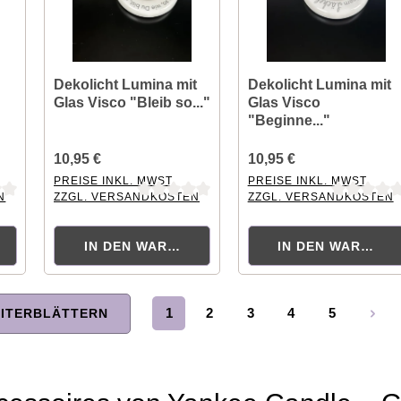
Dekolicht Lumina mit
Dekolicht Lumina mit
Glas Visco "Bleib so..."
Glas Visco
"Beginne..."
10,95 €
10,95 €
PREISE INKL. MWST.
PREISE INKL. MWST.
N
ZZGL. VERSANDKOSTEN
ZZGL. VERSANDKOSTEN
tung von 0 von 5 Sternen
Durchschnittliche Bewertung von 0 von 5 Sternen
Durchschnittliche Bewertu
KORB
IN DEN WARENKORB
IN DEN WARENK
1
2
3
4
5
ITERBLÄTTERN
Seite
Seite
Seite
Seite
Seite