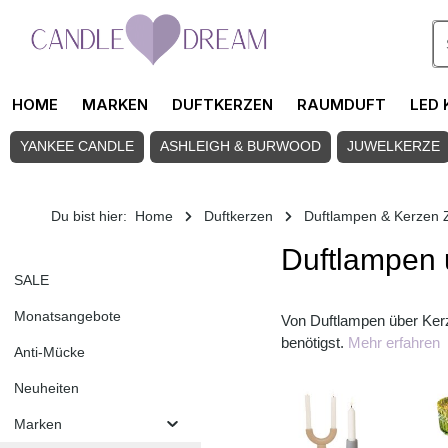
Zum Hauptinhalt springen
HOME
MARKEN
DUFTKERZEN
RAUMDUFT
LED 
YANKEE CANDLE
ASHLEIGH & BURWOOD
JUWELKERZE
Du bist hier:
Home
Duftkerzen
Duftlampen & Kerzen 
Duftlampen 
SALE
Monatsangebote
Von Duftlampen über Kerze
benötigst.
Mehr erfahren
Anti-Mücke
Neuheiten
Marken