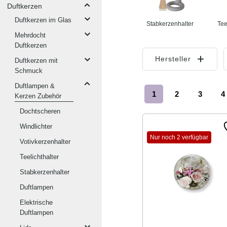
Duftkerzen
Duftkerzen im Glas
Stabkerzenhalter
Tee
Mehrdocht
Duftkerzen
Hersteller
Duftkerzen mit
Schmuck
Duftlampen &
1
2
3
4
Kerzen Zubehör
Seite
Seite
Seite
S
Dochtscheren
Windlichter
Nur noch 2 verfügbar
Votivkerzenhalter
Teelichthalter
Stabkerzenhalter
Duftlampen
Elektrische
Duftlampen