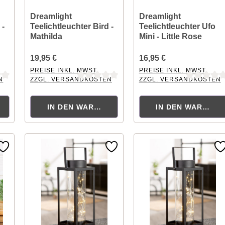
Dreamlight
Dreamlight
 -
Teelichtleuchter Bird -
Teelichtleuchter Ufo
Mathilda
Mini - Little Rose
19,95 €
16,95 €
PREISE INKL. MWST.
PREISE INKL. MWST.
N
ZZGL. VERSANDKOSTEN
ZZGL. VERSANDKOSTEN
tung von 0 von 5 Sternen
Durchschnittliche Bewertung von 0 von 5 Sternen
Durchschnittliche Bewertu
KORB
IN DEN WARENKORB
IN DEN WARENK