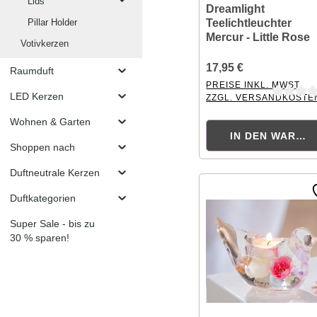
Lids
Dreamlight
Teelichtleuchter
Pillar Holder
Mercur - Little Rose
Votivkerzen
17,95 €
Raumduft
PREISE INKL. MWST.
LED Kerzen
ZZGL. VERSANDKOSTE
Durchschnittliche Bewer
Wohnen & Garten
IN DEN WAREN
Shoppen nach
Duftneutrale Kerzen
Duftkategorien
Super Sale - bis zu
30 % sparen!