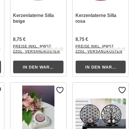
Kerzenlaterne Silla
Kerzenlaterne Silla
beige
rosa
8,75 €
8,75 €
PREISE INKL. MWST.
PREISE INKL. MWST.
ZZGL. VERSANDKOSTEN
ZZGL. VERSANDKOSTEN
ng von 0 von 5 Sternen
Durchschnittliche Bewertung von 0 von 5 Sternen
Durchschnittliche Bewertung
ORB
IN DEN WARENKORB
IN DEN WARENKOR