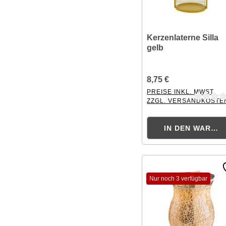
Kerzenlaterne Silla
gelb
8,75 €
PREISE INKL. MWST.
ZZGL. VERSANDKOSTE
Durchschnittliche Bewer
IN DEN WAREN
Nur noch 3 verfügbar