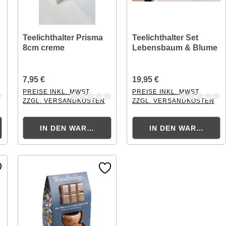
Teelichthalter Prisma
Teelichthalter Set
8cm creme
Lebensbaum & Blume
7,95 €
19,95 €
PREISE INKL. MWST.
PREISE INKL. MWST.
ZZGL. VERSANDKOSTEN
ZZGL. VERSANDKOSTEN
ng von 0 von 5 Sternen
Durchschnittliche Bewertung von 0 von 5 Sternen
Durchschnittliche Bewertung
ORB
IN DEN WARENKORB
IN DEN WARENKOR