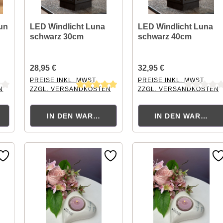
aun
LED Windlicht Luna
LED Windlicht Luna
schwarz 30cm
schwarz 40cm
28,95 €
32,95 €
PREISE INKL. MWST.
PREISE INKL. MWST.
N
ZZGL. VERSANDKOSTEN
ZZGL. VERSANDKOSTEN
tung von 0 von 5 Sternen
Durchschnittliche Bewertung von 5 von 5 Sternen
Durchschnittliche Bewertu
KORB
IN DEN WARENKORB
IN DEN WARENK