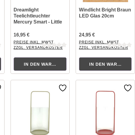
Dreamlight
Windlicht Bright Braun
Teelichtleuchter
LED Glas 20cm
Mercury Smart - Little
Rose
16,95 €
24,95 €
PREISE INKL. MWST.
PREISE INKL. MWST.
ZZGL. VERSANDKOSTEN
ZZGL. VERSANDKOSTEN
ng von 0 von 5 Sternen
Durchschnittliche Bewertung von 0 von 5 Sternen
Durchschnittliche Bewertung
ORB
IN DEN WARENKORB
IN DEN WARENKOR