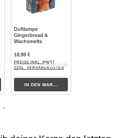
Duftlampe
Gingerbread &
Wachsmelts
Gingerbread 68g
18,99 €
PREISE INKL. MWST.
ZZGL. VERSANDKOSTEN
ng von 0 von 5 Sternen
Durchschnittliche Bewertung von 0 von 5 Sternen
ORB
IN DEN WARENKORB