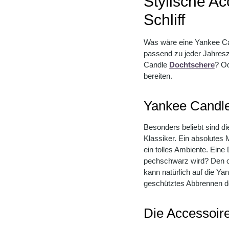
Stylische A
Schliff
Was wäre eine Yankee Can
passend zu jeder Jahres
Candle
Dochtschere
? Od
bereiten.
Yankee Candle
Besonders beliebt sind d
Klassiker. Ein absolutes 
ein tolles Ambiente. Ein
pechschwarz wird? Den op
kann natürlich auf die Ya
geschütztes Abbrennen der 
Die Accessoir