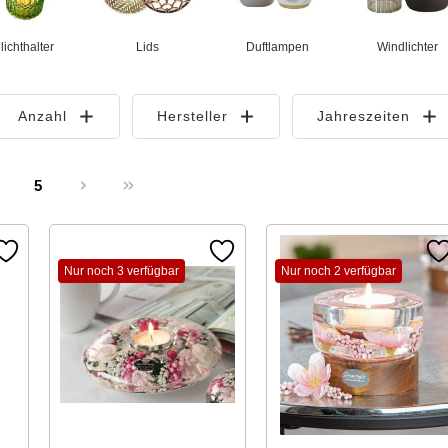
lichthalter
Lids
Duftlampen
Windlichter
Anzahl
Hersteller
Jahreszeiten
5
eite
Seite
Nur noch 3 verfügbar
Nur noch 2 verfügbar