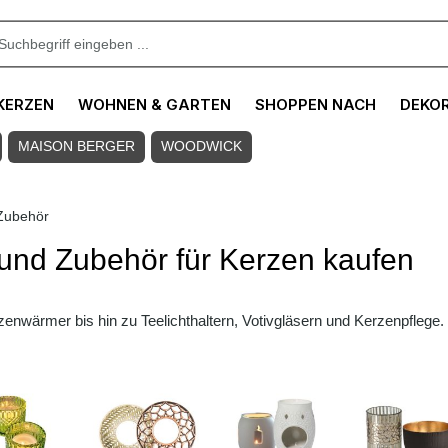
KERZEN
WOHNEN & GARTEN
SHOPPEN NACH
DEKO
MAISON BERGER
WOODWICK
Zubehör
und Zubehör für Kerzen kaufen
nwärmer bis hin zu Teelichthaltern, Votivgläsern und Kerzenpflege. H