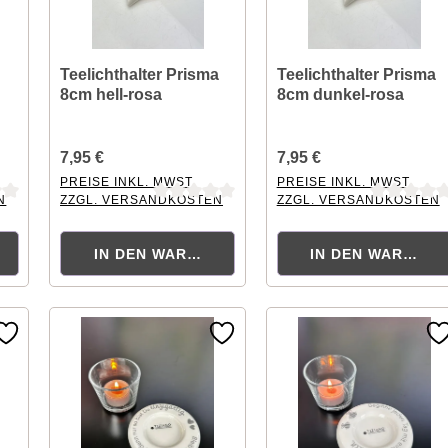
Teelichthalter Prisma
Teelichthalter Prisma
8cm hell-rosa
8cm dunkel-rosa
7,95 €
7,95 €
PREISE INKL. MWST.
PREISE INKL. MWST.
N
ZZGL. VERSANDKOSTEN
ZZGL. VERSANDKOSTEN
tung von 0 von 5 Sternen
Durchschnittliche Bewertung von 0 von 5 Sternen
Durchschnittliche Bewertu
KORB
IN DEN WARENKORB
IN DEN WARENK