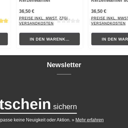
Kerzenwärmer
Kerzenwärmer s
36,50 €
36,50 €
PREISE INKL. MWST. ZZGL.
PREISE INKL. MWST
VERSANDKOSTEN
VERSANDKOSTEN
 von 5 von 5 Sternen
Durchschnittliche Bewertung von 0 von 5 Sternen
Durchschnittliche B
RB
IN DEN WARENKORB
IN DEN WA
Newsletter
tschein
sichern
passe keine Neuigkeit oder Aktion.
»
Mehr erfahren