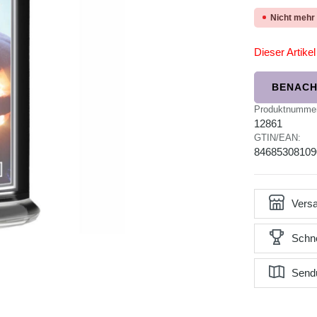
Nicht mehr
Dieser Artikel 
BENACH
Produktnumme
12861
GTIN/EAN:
84685308109
Versa
Schne
Send