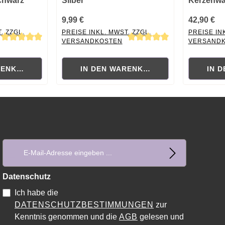
chwarz
Silber
Kerzenwä
9,99 €
42,90 €
. ZZGL.
PREISE INKL. MWST. ZZGL.
PREISE IN
VERSANDKOSTEN
VERSAND
ewertung von 5 von 5 Sternen
Durchschnittliche Bewertung von 5 von 5 Sternen
Durchschni
RENKORB
IN DEN WARENKORB
IN 
E-Mail-Adresse*
Datenschutz
Ich habe die
DATENSCHUTZBESTIMMUNGEN
zur
Kenntnis genommen und die
AGB
gelesen und