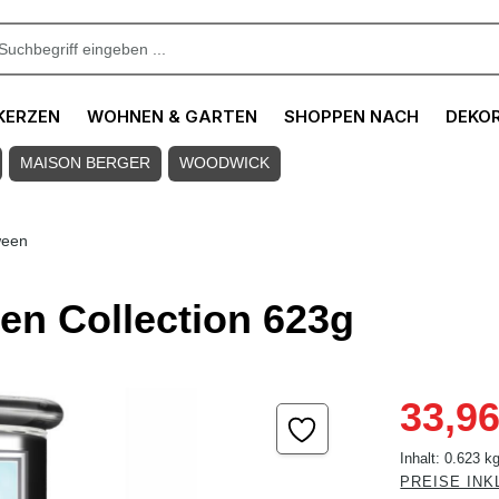
KERZEN
WOHNEN & GARTEN
SHOPPEN NACH
DEKO
MAISON BERGER
WOODWICK
ween
en Collection 623g
Verkaufspreis
33,96
Inhalt:
0.623 k
PREISE INK