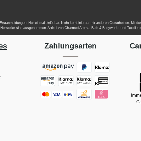
-/Erstanmeldungen. Nur einmal einlösbar. Nicht kombinierbar mit anderen Gutscheinen. Mindestb
her Hersteller sind ausgenommen. Artikel von Charmed Aroma, Bath & Bodyworks und Textilien
es
Zahlungsarten
Ca
t
Imme
Ca