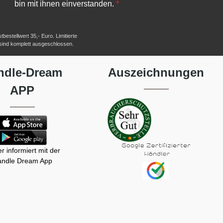
bin mit ihnen einverstanden.
*
estellwert 35,- Euro. Limitierte
 sind komplett ausgeschlossen.
ndle-Dream
Auszeichnungen
APP
r informiert mit der
ndle Dream App