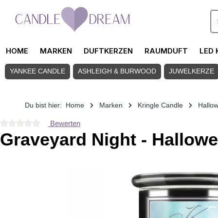
Zum Hauptinhalt springen
HOME
MARKEN
DUFTKERZEN
RAUMDUFT
LED 
YANKEE CANDLE
ASHLEIGH & BURWOOD
JUWELKERZE
Du bist hier:
Home
Marken
Kringle Candle
Hallo
Bewerten
Durchschnittliche Bewertung von 0 von 5 Sternen
Graveyard Night - Hallowe
Bildergalerie überspringen