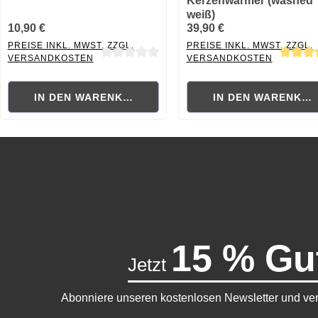
Kerzenwärmer (washed
weiß)
10,90 €
39,90 €
PREISE INKL. MWST. ZZGL.
PREISE INKL. MWST. ZZGL.
VERSANDKOSTEN
VERSANDKOSTEN
Durchschnittliche Bewertung von 0 von 5 Sternen
Durchschnittliche Bewertung
IN DEN WARENKORB
IN DEN WARENKO
15 % Gu
Jetzt
Abonniere unseren kostenlosen Newsletter und ver