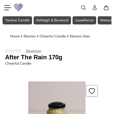
Zum Hauptinhalt springen
Yankee Candle
Ashleigh & Burwood
JuwelKerze
Maison 
Home
Marken
Cheerful Candle
Kleines Glas
Bewerten
Durchschnittliche Bewertung von 0 von 5 Sternen
After The Rain 170g
Cheerful Candle
Bildergalerie überspringen