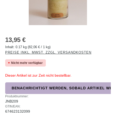
Regulärer Preis:
13,95 €
Inhalt:
0.17 kg
(82,06 € / 1 kg)
PREISE INKL. MWST. ZZGL. VERSANDKOSTEN
Nicht mehr verfügbar
Dieser Artikel ist zur Zeit nicht bestellbar.
BENACHRICHTIGT WERDEN, SOBALD ARTIKEL WIED
Produktnummer:
JNB209
GTIN/EAN:
674623132099