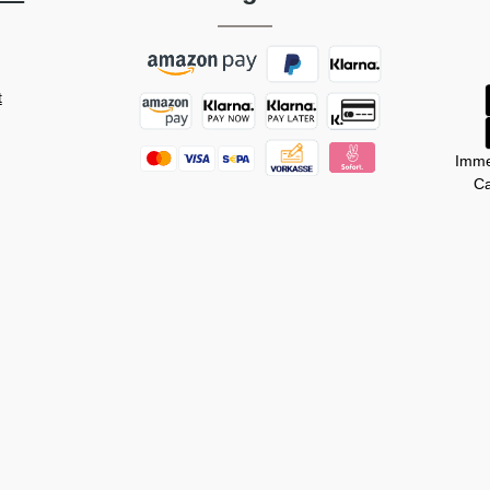
t
Imme
Ca