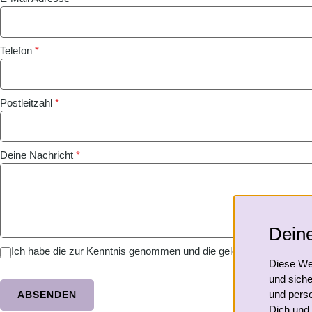
Telefon
*
Postleitzahl
*
Deine Nachricht
*
Deine
Ich habe die zur Kenntnis genommen und die gelesen und bin mit ih
Diese Web
und siche
und perso
ABSENDEN
Dich und 