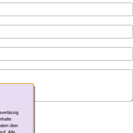
flichtfelder.
*
uverlässig
nhalte
Daten über
uf „Alle