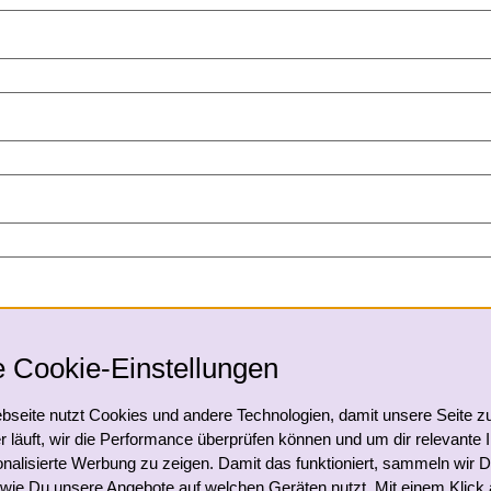
 Cookie-Einstellungen
nen einverstanden. * Die mit einem Stern (*) markierten Felder sind P
seite nutzt Cookies und andere Technologien, damit unsere Seite z
r läuft, wir die Performance überprüfen können und um dir relevante I
nalisierte Werbung zu zeigen. Damit das funktioniert, sammeln wir 
wie Du unsere Angebote auf welchen Geräten nutzt. Mit einem Klick a