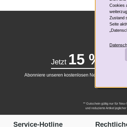
Cookies a
weiterzug
Zustand 
Seite akt
„Datensch
Datensch
15 % Gu
Jetzt
Abonniere unseren kostenlosen Newsletter und ver
** Gutschein gültig nur für Neu
und reduzierte Artikel jeglic
Service-Hotline
Rechtlich