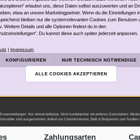
kzeptieren“ erlaubst uns, diese Daten selbst auszuwerten und an Dri
eben, etwa an unsere Marketingpartner. Wenn du die Einstellungen i
speicherst bleiben nur die systemrelevanten Cookies zum Benutzen 
Newsletter
iv. Weitere Details und alle Optionen findest du in den
utzeinstellungen“. Du kannst diese auch später jederzeit anpassen.
utz
|
Impressum
tschein
KONFIGURIEREN
NUR TECHNISCH NOTWENDIGE
sichern
ALLE COOKIES AKZEPTIEREN
passe keine Neuigkeit oder Aktion.
»
Mehr erfahren
-/Erstanmeldungen. Nur einmal einlösbar. Nicht kombinierbar mit anderen Gutscheinen. Mindestb
her Hersteller sind ausgenommen. Artikel von Charmed Aroma, Bath & Bodyworks und Textilien
es
Zahlungsarten
Ca