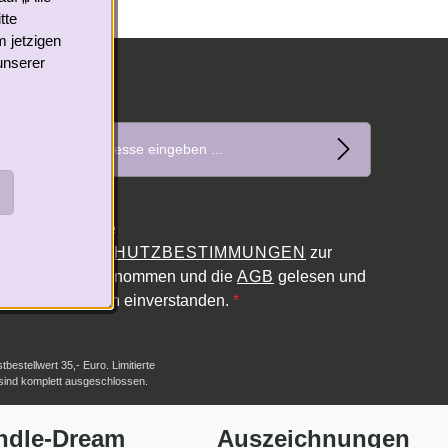
tte
m jetzigen
unserer
E-Mail-Adresse*
Datenschutz
Ich habe die
DATENSCHUTZBESTIMMUNGEN
zur
Kenntnis genommen und die
AGB
gelesen und
bin mit ihnen einverstanden.
*
estellwert 35,- Euro. Limitierte
 sind komplett ausgeschlossen.
ndle-Dream
Auszeichnungen