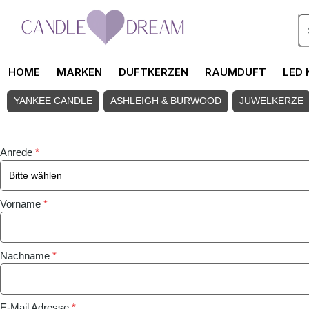
Zum Hauptinhalt springen
HOME
MARKEN
DUFTKERZEN
RAUMDUFT
LED 
YANKEE CANDLE
ASHLEIGH & BURWOOD
JUWELKERZE
Anrede
*
Vorname
*
Nachname
*
E-Mail Adresse
*