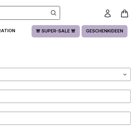
RATION
🚨 SUPER-SALE 🚨
GESCHENKIDEEN