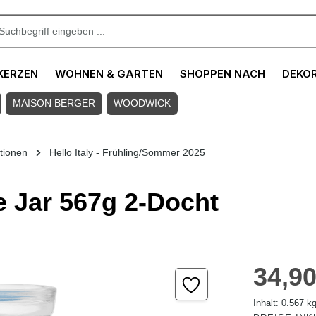
KERZEN
WOHNEN & GARTEN
SHOPPEN NACH
DEKO
MAISON BERGER
WOODWICK
ktionen
Hello Italy - Frühling/Sommer 2025
e Jar 567g 2-Docht
Regulärer Pre
34,90
Inhalt:
0.567 k