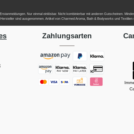
-/Erstanmeldungen. Nur einmal einlösbar. Nicht kombinierbar mit anderen Gutscheinen. Mindestb
her Hersteller sind ausgenommen. Artikel von Charmed Aroma, Bath & Bodyworks und Textilien
es
Zahlungsarten
Ca
t
Imme
Ca