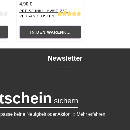
4,90 €
PREISE INKL. MWST. ZZGL.
VERSANDKOSTEN
 von 0 von 5 Sternen
Durchschnittliche Bewertung von 5 von 5 Sternen
RB
IN DEN WARENKORB
Newsletter
tschein
sichern
passe keine Neuigkeit oder Aktion.
»
Mehr erfahren