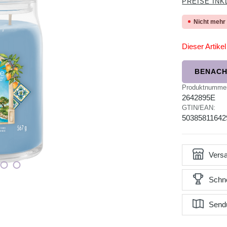
PREISE INK
Nicht mehr
Dieser Artikel 
BENACH
Produktnumme
2642895E
GTIN/EAN:
50385811642
Versa
Schne
Send