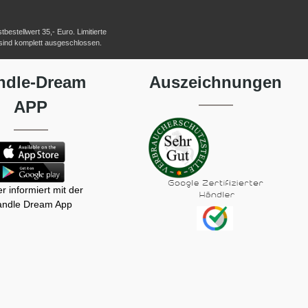
estellwert 35,- Euro. Limitierte
 sind komplett ausgeschlossen.
ndle-Dream
Auszeichnungen
APP
r informiert mit der
ndle Dream App