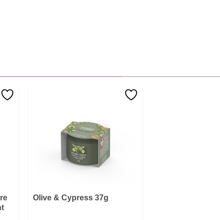
re
Olive & Cypress 37g
t