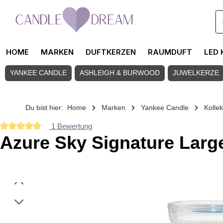
Zum Hauptinhalt springen
HOME
MARKEN
DUFTKERZEN
RAUMDUFT
LED 
YANKEE CANDLE
ASHLEIGH & BURWOOD
JUWELKERZE
Du bist hier:
Home
Marken
Yankee Candle
Kolle
1 Bewertung
Durchschnittliche Bewertung von 5 von 5 Sternen
Azure Sky Signature Larg
Bildergalerie überspringen