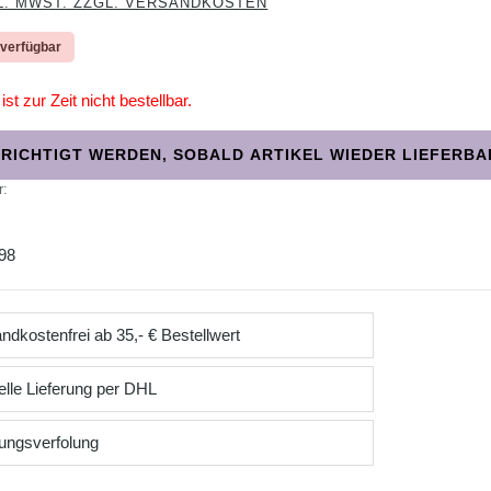
L. MWST. ZZGL. VERSANDKOSTEN
 verfügbar
ist zur Zeit nicht bestellbar.
RICHTIGT WERDEN, SOBALD ARTIKEL WIEDER LIEFERBAR
r:
98
ndkostenfrei ab 35,- € Bestellwert
lle Lieferung per DHL
ungsverfolung