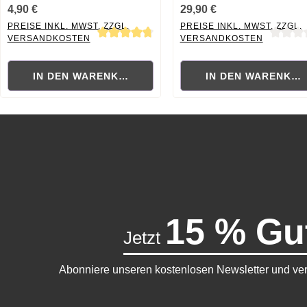
4,90 €
29,90 €
PREISE INKL. MWST. ZZGL.
PREISE INKL. MWST. ZZGL.
VERSANDKOSTEN
VERSANDKOSTEN
Durchschnittliche Bewertung von 4.75 von 5 Sternen
Durchschnittliche Bewertung
IN DEN WARENKORB
IN DEN WARENKO
15 % Gu
Jetzt
Abonniere unseren kostenlosen Newsletter und ver