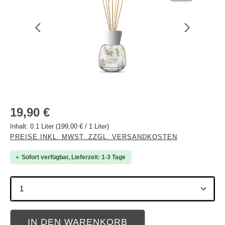
Regulärer Preis:
19,90 €
Inhalt:
0.1 Liter
(199,00 € / 1 Liter)
PREISE INKL. MWST. ZZGL. VERSANDKOSTEN
Sofort verfügbar, Lieferzeit: 1-3 Tage
Produkt Anzahl: Gib den gewünschten Wert ein oder b
IN DEN WARENKORB