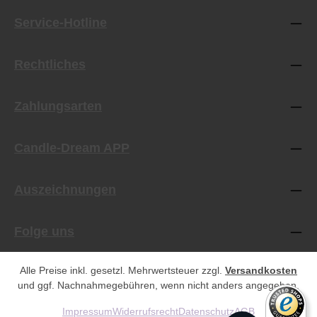
Service-Hotline
Rechtliches
Zahlungsarten
Candle-Dream APP
Auszeichnungen
Folge uns
Alle Preise inkl. gesetzl. Mehrwertsteuer zzgl.
Versandkosten
und ggf. Nachnahmegebühren, wenn nicht anders angegeben.
Impressum
Widerrufsrecht
Datenschutz
AGB