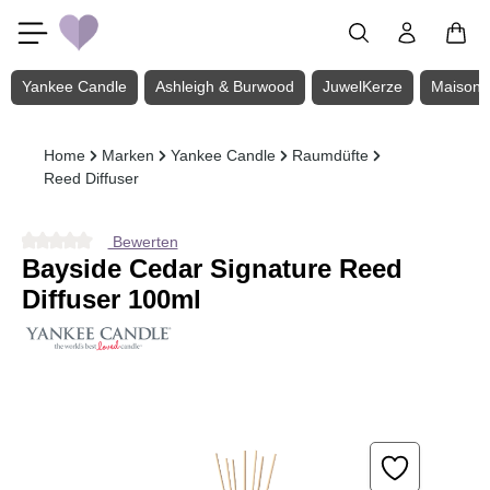
Zum Hauptinhalt springen
Yankee Candle
Ashleigh & Burwood
JuwelKerze
Maison 
Home
Marken
Yankee Candle
Raumdüfte
Reed Diffuser
Bewerten
Durchschnittliche Bewertung von 0 von 5 Sternen
Bayside Cedar Signature Reed
Diffuser 100ml
Bildergalerie überspringen