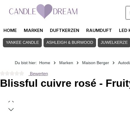
Zum Hauptinhalt springen
HOME
MARKEN
DUFTKERZEN
RAUMDUFT
LED 
YANKEE CANDLE
ASHLEIGH & BURWOOD
JUWELKERZE
Du bist hier:
Home
Marken
Maison Berger
Autodü
Bewerten
Durchschnittliche Bewertung von 0 von 5 Sternen
Blissful cuivre rosé - Fru
Bildergalerie überspringen