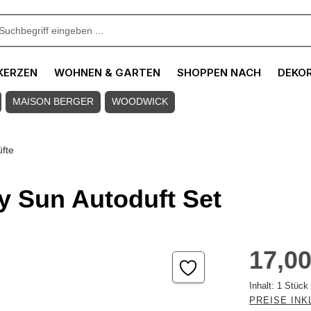
KERZEN
WOHNEN & GARTEN
SHOPPEN NACH
DEKO
MAISON BERGER
WOODWICK
fte
ity Sun Autoduft Set
Regulärer Pre
17,00
Inhalt:
1 Stück
PREISE INK