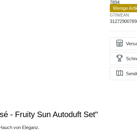
7894
Wenige Arti
GTIN/EAN:
31272900789
Versa
Schne
Send
sé - Fruity Sun Autoduft Set"
n Hauch von Eleganz.