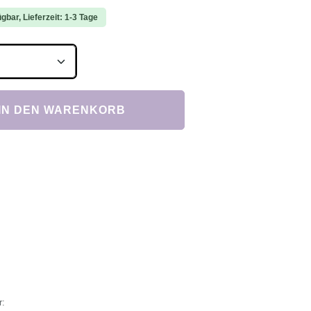
gbar, Lieferzeit: 1-3 Tage
Anzahl: Gib den gewünschten Wert ein ode
IN DEN WARENKORB
r: