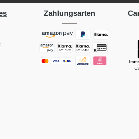
es
Zahlungsarten
Ca
t
Imme
Ca