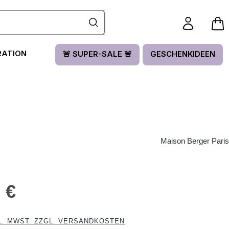
RATION
🚨 SUPER-SALE 🚨
GESCHENKIDEEN
Maison Berger Paris
is:
 €
L. MWST. ZZGL. VERSANDKOSTEN