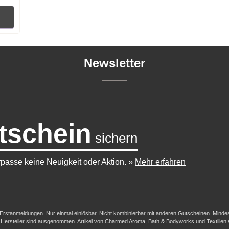
RB
Newsletter
tschein
sichern
passe keine Neuigkeit oder Aktion.
»
Mehr erfahren
-/Erstanmeldungen. Nur einmal einlösbar. Nicht kombinierbar mit anderen Gutscheinen. Mindestb
her Hersteller sind ausgenommen. Artikel von Charmed Aroma, Bath & Bodyworks und Textilien