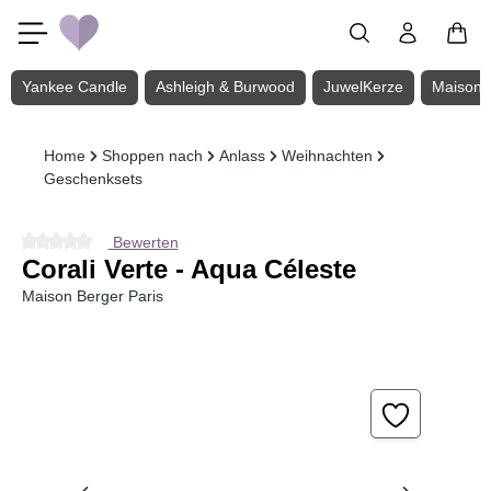
Zum Hauptinhalt springen
Yankee Candle
Ashleigh & Burwood
JuwelKerze
Maison 
Home
Shoppen nach
Anlass
Weihnachten
Geschenksets
Bewerten
Durchschnittliche Bewertung von 0 von 5 Sternen
Corali Verte - Aqua Céleste
Maison Berger Paris
Bildergalerie überspringen