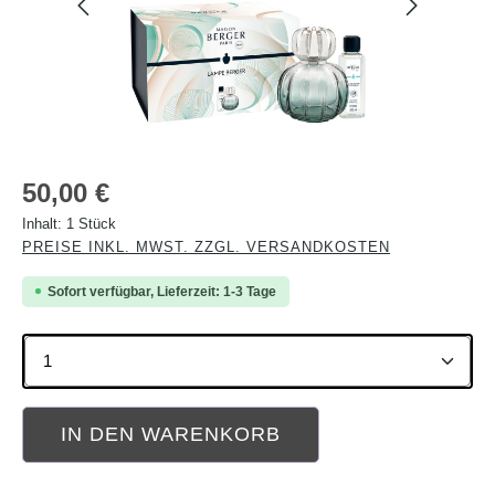
Regulärer Preis:
50,00 €
Inhalt:
1 Stück
PREISE INKL. MWST. ZZGL. VERSANDKOSTEN
Sofort verfügbar, Lieferzeit: 1-3 Tage
Produkt Anzahl: Gib den gewünschten Wert ein oder b
IN DEN WARENKORB