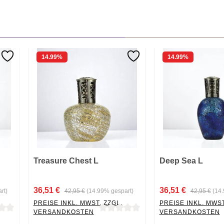
14.99
%
14.99
%
Treasure Chest L
Deep Sea L
36,51 €
36,51 €
rt)
42,95 €
(14.99% gespart)
42,95 €
(14
PREISE INKL. MWST. ZZGL.
PREISE INKL. MWST
VERSANDKOSTEN
VERSANDKOSTEN
 von 0 von 5 Sternen
Durchschnittliche Bewertung von 0 von 5 Sternen
Durchschnittliche B