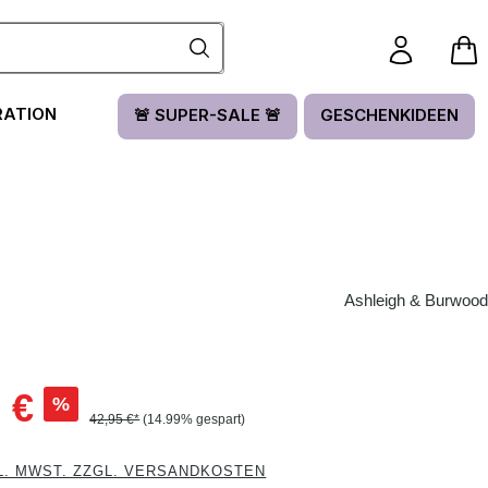
RATION
🚨 SUPER-SALE 🚨
GESCHENKIDEEN
Ashleigh & Burwood
:
 €
%
42,95 €*
(14.99% gespart)
L. MWST. ZZGL. VERSANDKOSTEN