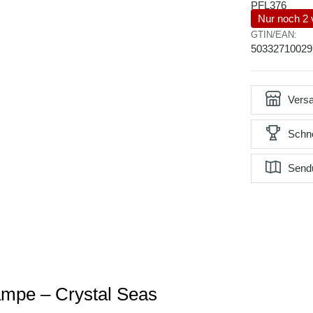
PFL376
Nur noch 2 
GTIN/EAN:
50332710029
Versa
Schne
Send
ampe – Crystal Seas