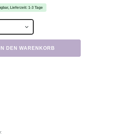
gbar, Lieferzeit: 1-3 Tage
Anzahl: Gib den gewünschten Wert ein ode
IN DEN WARENKORB
r: