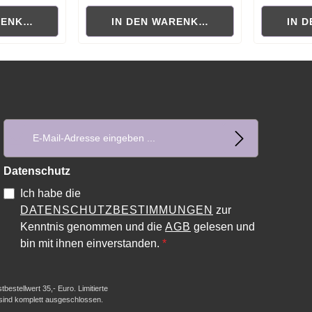
RENKORB
IN DEN WARENKORB
IN 
E-Mail-Adresse*
Datenschutz
Ich habe die
DATENSCHUTZBESTIMMUNGEN
zur
Kenntnis genommen und die
AGB
gelesen und
bin mit ihnen einverstanden.
*
estellwert 35,- Euro. Limitierte
 sind komplett ausgeschlossen.