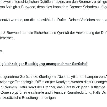
zwei unterschiedlichen Duftölen nutzen, um den Brenner zu reinige
e von Asleigh & Burwood, denn dies kann dem Brenner Schaden zufüg
nutzt werden, um die Intensität des Duftes Deinen Vorlieben anzup
leigh & Burwood, um die Sicherheit und Qualität der Anwendung der D
cherheit.
s.
 gleichzeitiger Beseitigung unangenehmer Gerüche!
nangenehme Gerüche zu überlagern. Die katalytischen Lampen von 
nzigartige Technologie, Diffusion per Katalyse, werden die für unang
ßen Räumen. Dafür sorgt der Brenner, das Herzstück jeder Duftlampe,
 Zone sorgt für eine schnelle und intensive Raumbeduftung. Falls D
ne zusätzliche Beduftung zu reinigen.