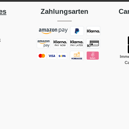
es
Zahlungsarten
Ca
t
Imme
Ca