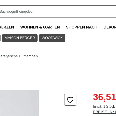
KERZEN
WOHNEN & GARTEN
SHOPPEN NACH
DEKO
MAISON BERGER
WOODWICK
atalytische Duftlampen
Verkaufspreis
36,51
Inhalt:
1 Stück
PREISE INK