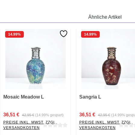
Ähnliche Artikel
14.99
%
14.99
%
Mosaic Meadow L
Sangria L
36,51 €
36,51 €
42,95 €
(14.99% gespart)
42,95 €
(14.99% gespa
PREISE INKL. MWST. ZZGL.
PREISE INKL. MWST. ZZGL.
VERSANDKOSTEN
VERSANDKOSTEN
Durchschnittliche Bewertung von 0 von 5 Sternen
Durchschnittliche Bewertung