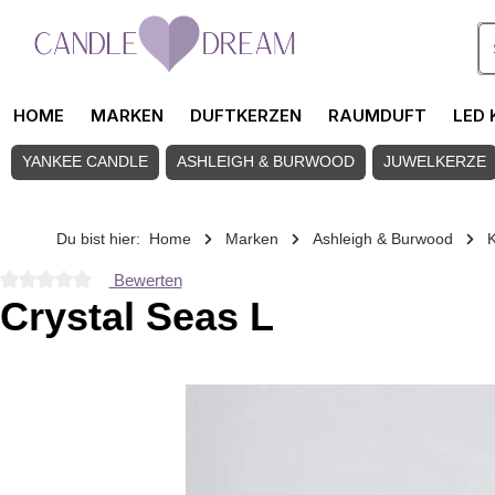
Zum Hauptinhalt springen
HOME
MARKEN
DUFTKERZEN
RAUMDUFT
LED 
YANKEE CANDLE
ASHLEIGH & BURWOOD
JUWELKERZE
Du bist hier:
Home
Marken
Ashleigh & Burwood
K
Bewerten
Durchschnittliche Bewertung von 0 von 5 Sternen
Crystal Seas L
Bildergalerie überspringen