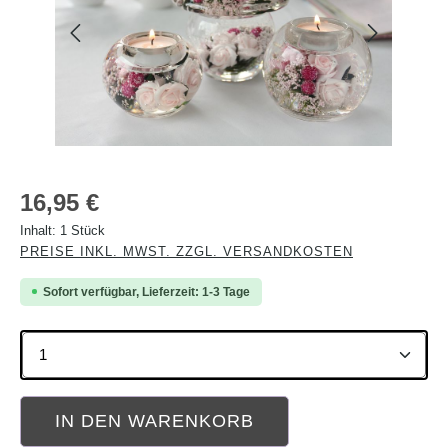
Regulärer Preis:
16,95 €
Inhalt:
1 Stück
PREISE INKL. MWST. ZZGL. VERSANDKOSTEN
Sofort verfügbar, Lieferzeit: 1-3 Tage
Produkt Anzahl: Gib den gewünschten Wert ein oder b
IN DEN WARENKORB