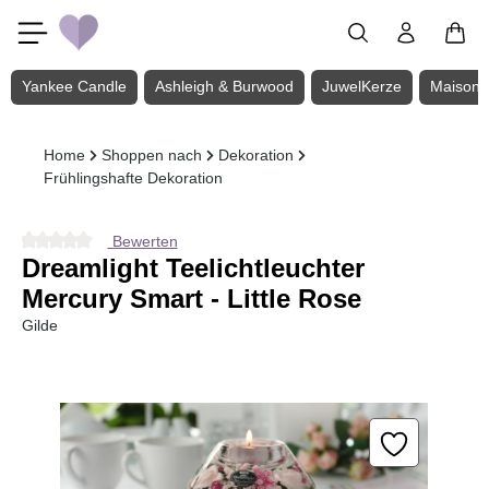
Zum Hauptinhalt springen
Yankee Candle
Ashleigh & Burwood
JuwelKerze
Maison 
Home
Shoppen nach
Dekoration
Frühlingshafte Dekoration
Bewerten
Durchschnittliche Bewertung von 0 von 5 Sternen
Dreamlight Teelichtleuchter
Mercury Smart - Little Rose
Gilde
Bildergalerie überspringen