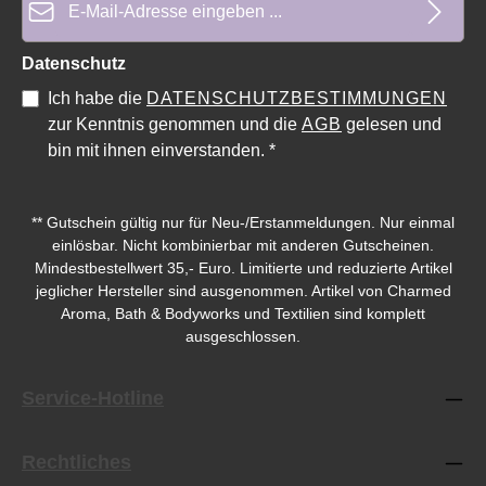
Datenschutz
Ich habe die
DATENSCHUTZBESTIMMUNGEN
Durchschnittliche Bewertung von 0 von 5 Sternen
Durchschnittliche Bewe
zur Kenntnis genommen und die
AGB
gelesen und
bin mit ihnen einverstanden.
*
** Gutschein gültig nur für Neu-/Erstanmeldungen. Nur einmal
einlösbar. Nicht kombinierbar mit anderen Gutscheinen.
Mindestbestellwert 35,- Euro. Limitierte und reduzierte Artikel
jeglicher Hersteller sind ausgenommen. Artikel von Charmed
Aroma, Bath & Bodyworks und Textilien sind komplett
ausgeschlossen.
Service-Hotline
Rechtliches