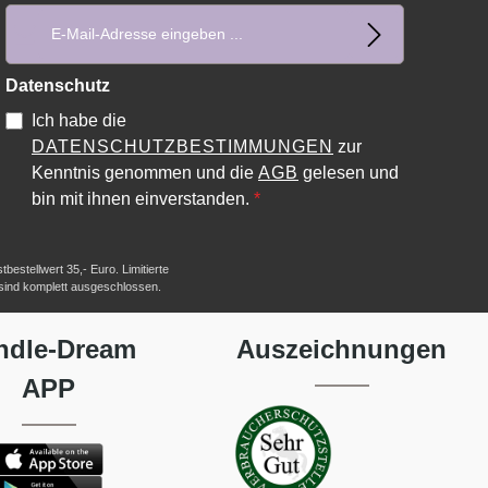
E-Mail-Adresse*
Datenschutz
Ich habe die
DATENSCHUTZBESTIMMUNGEN
zur
Kenntnis genommen und die
AGB
gelesen und
bin mit ihnen einverstanden.
*
estellwert 35,- Euro. Limitierte
 sind komplett ausgeschlossen.
ndle-Dream
Auszeichnungen
APP