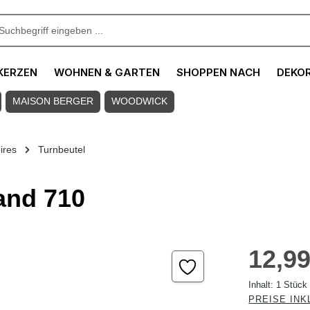
KERZEN
WOHNEN & GARTEN
SHOPPEN NACH
DEKO
MAISON BERGER
WOODWICK
ires
Turnbeutel
sand 710
Regulärer Pre
12,99
Inhalt:
1 Stück
PREISE INK