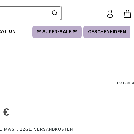
RATION
🚨 SUPER-SALE 🚨
GESCHENKIDEEN
no name
is:
 €
L. MWST. ZZGL. VERSANDKOSTEN