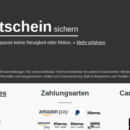
tschein
sichern
passe keine Neuigkeit oder Aktion.
»
Mehr erfahren
-/Erstanmeldungen. Nur einmal einlösbar. Nicht kombinierbar mit anderen Gutscheinen. Mindestb
her Hersteller sind ausgenommen. Artikel von Charmed Aroma, Bath & Bodyworks und Textilien
es
Zahlungsarten
Ca
t