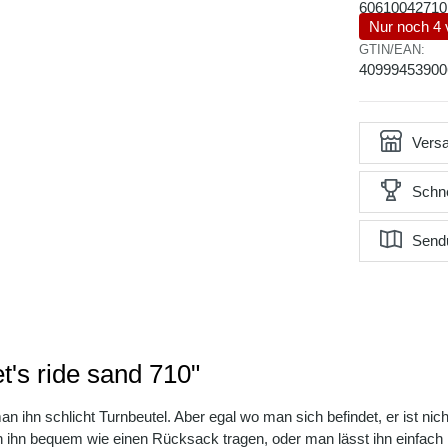
60610042710
Nur noch 4 
GTIN/EAN:
40999453900
Versa
Schne
Send
t's ride sand 710"
 ihn schlicht Turnbeutel. Aber egal wo man sich befindet, er ist nicht
n ihn bequem wie einen Rücksack tragen, oder man lässt ihn einfach l