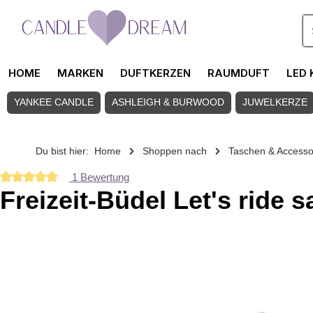
Zum Hauptinhalt springen
HOME
MARKEN
DUFTKERZEN
RAUMDUFT
LED 
YANKEE CANDLE
ASHLEIGH & BURWOOD
JUWELKERZE
Du bist hier:
Home
Shoppen nach
Taschen & Accesso
1 Bewertung
Durchschnittliche Bewertung von 5 von 5 Sternen
Freizeit-Büdel Let's ride 
Bildergalerie überspringen