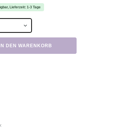
gbar, Lieferzeit: 1-3 Tage
Anzahl: Gib den gewünschten Wert ein ode
IN DEN WARENKORB
r: