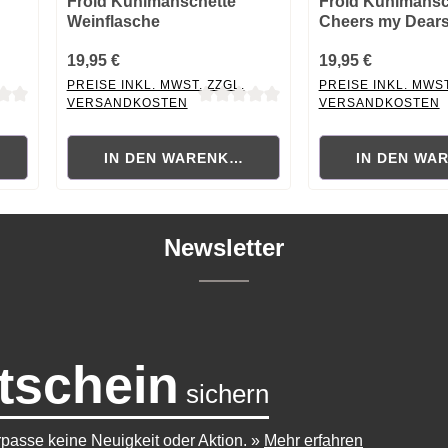
Froid Kühlmanschette
Froid Kühlmansc
Weinflasche
Cheers my Dears
19,95 €
19,95 €
PREISE INKL. MWST. ZZGL.
PREISE INKL. MWST
VERSANDKOSTEN
VERSANDKOSTEN
 von 0 von 5 Sternen
Durchschnittliche Bewertung von 0 von 5 Sternen
Durchschnittliche B
RB
IN DEN WARENKORB
IN DEN WA
Newsletter
tschein
sichern
passe keine Neuigkeit oder Aktion.
»
Mehr erfahren