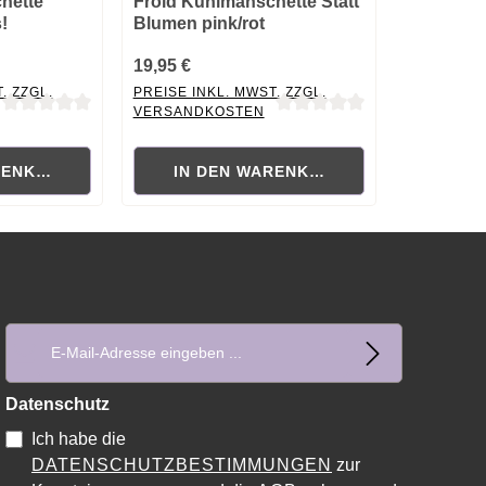
hette
Froid Kühlmanschette Statt
!
Blumen pink/rot
19,95 €
. ZZGL.
PREISE INKL. MWST. ZZGL.
VERSANDKOSTEN
ewertung von 0 von 5 Sternen
Durchschnittliche Bewertung von 0 von 5 Sternen
RENKORB
IN DEN WARENKORB
E-Mail-Adresse*
Datenschutz
Ich habe die
DATENSCHUTZBESTIMMUNGEN
zur