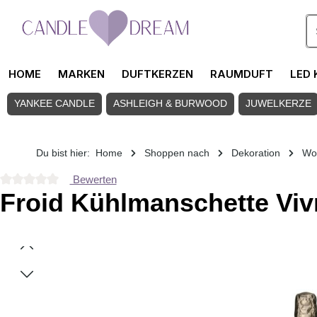
Zum Hauptinhalt springen
HOME
MARKEN
DUFTKERZEN
RAUMDUFT
LED 
YANKEE CANDLE
ASHLEIGH & BURWOOD
JUWELKERZE
Du bist hier:
Home
Shoppen nach
Dekoration
Wo
Bewerten
Durchschnittliche Bewertung von 0 von 5 Sternen
Froid Kühlmanschette Viv
Bildergalerie überspringen