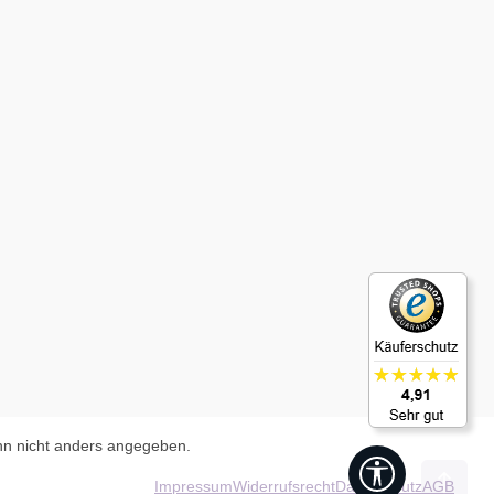
n nicht anders angegeben.
Werkzeugleis
Impressum
Widerrufsrecht
Datenschutz
AGB