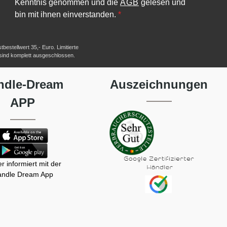
Kenntnis genommen und die
AGB
gelesen und
bin mit ihnen einverstanden.
*
estellwert 35,- Euro. Limitierte
 sind komplett ausgeschlossen.
ndle-Dream
Auszeichnungen
APP
r informiert mit der
ndle Dream App