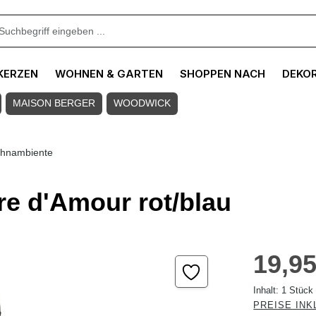
KERZEN
WOHNEN & GARTEN
SHOPPEN NACH
DEKO
MAISON BERGER
WOODWICK
hnambiente
re d'Amour rot/blau
Regulärer Pre
19,95
Inhalt:
1 Stück
PREISE INK