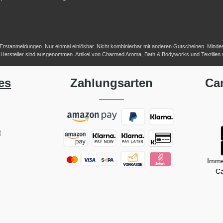
-/Erstanmeldungen. Nur einmal einlösbar. Nicht kombinierbar mit anderen Gutscheinen. Mindestb
her Hersteller sind ausgenommen. Artikel von Charmed Aroma, Bath & Bodyworks und Textilien
es
Zahlungsarten
Ca
t
Imme
Ca