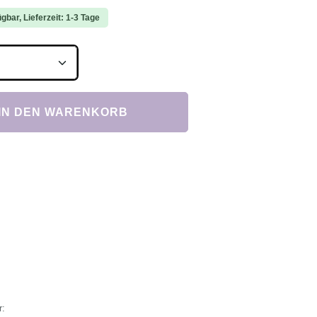
gbar, Lieferzeit: 1-3 Tage
Anzahl: Gib den gewünschten Wert ein ode
IN DEN WARENKORB
r: