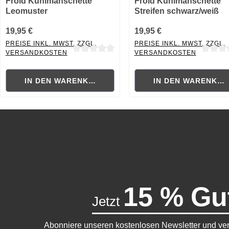
Froid Kühlmanschette
Froid Kühlmanschette
Leomuster
Streifen schwarz/weiß
19,95 €
19,95 €
PREISE INKL. MWST. ZZGL.
PREISE INKL. MWST. ZZGL.
VERSANDKOSTEN
VERSANDKOSTEN
Durchschnittliche Bewertung von 0 von 5 Sternen
Durchschnittliche Bewertung
IN DEN WARENKORB
IN DEN WARENKO
15 % Gu
Jetzt
Abonniere unseren kostenlosen Newsletter und ver