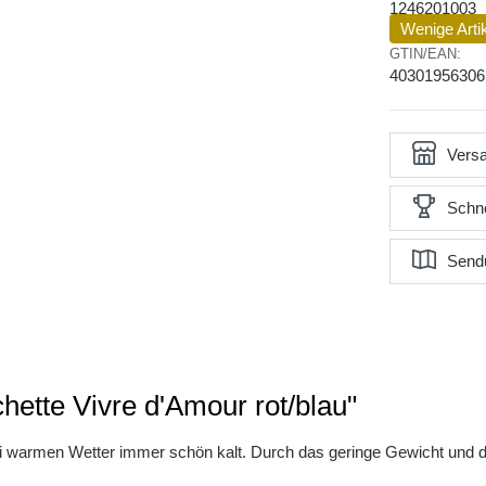
1246201003
Wenige Arti
GTIN/EAN:
40301956306
Versa
Schne
Send
ette Vivre d'Amour rot/blau"
i warmen Wetter immer schön kalt. Durch das geringe Gewicht und di