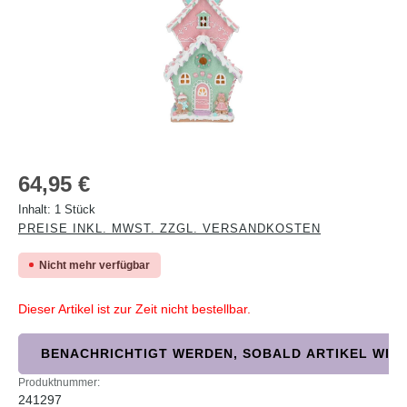
Regulärer Preis:
64,95 €
Inhalt:
1 Stück
PREISE INKL. MWST. ZZGL. VERSANDKOSTEN
Nicht mehr verfügbar
Dieser Artikel ist zur Zeit nicht bestellbar.
BENACHRICHTIGT WERDEN, SOBALD ARTIKEL WIED
Produktnummer:
241297