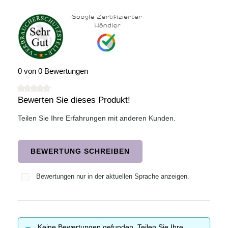
0 von 0 Bewertungen
Bewerten Sie dieses Produkt!
Durchschnittliche Bewertung von 0 von 5 Sternen
Teilen Sie Ihre Erfahrungen mit anderen Kunden.
BEWERTUNG SCHREIBEN
Bewertungen nur in der aktuellen Sprache anzeigen.
Keine Bewertungen gefunden. Teilen Sie Ihre