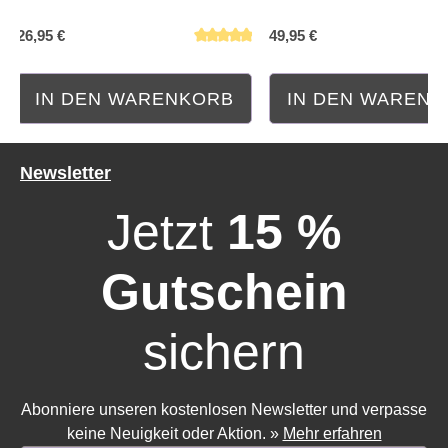
26,95 €
49,95 €
IN DEN WARENKORB
IN DEN WAREN
Newsletter
Jetzt
15 %
Gutschein
sichern
Abonniere unseren kostenlosen Newsletter und verpasse
Durchschnittliche Bewertung von 5 von 5 Sternen
Durchschnittliche Bewe
keine Neuigkeit oder Aktion.
»
Mehr erfahren