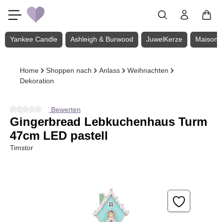
Zum Hauptinhalt springen
Yankee Candle
Ashleigh & Burwood
JuwelKerze
Maison 
Home
Shoppen nach
Anlass
Weihnachten
Dekoration
Bewerten
Durchschnittliche Bewertung von 0 von 5 Sternen
Gingerbread Lebkuchenhaus Turm
47cm LED pastell
Timstor
Bildergalerie überspringen