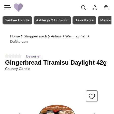
Zum Hauptinhalt springen
Yankee Candle
Ashleigh & Burwood
JuwelKerze
Maison 
Home
Shoppen nach
Anlass
Weihnachten
Duftkerzen
Bewerten
Durchschnittliche Bewertung von 0 von 5 Sternen
Gingerbread Tiramisu Daylight 42g
Country Candle
Bildergalerie überspringen