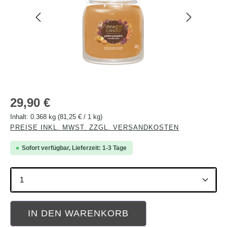
Regulärer Preis:
29,90 €
Inhalt:
0.368 kg
(81,25 € / 1 kg)
PREISE INKL. MWST. ZZGL. VERSANDKOSTEN
Sofort verfügbar, Lieferzeit: 1-3 Tage
Produkt Anzahl: Gib den gewünschten Wert ein oder b
IN DEN WARENKORB