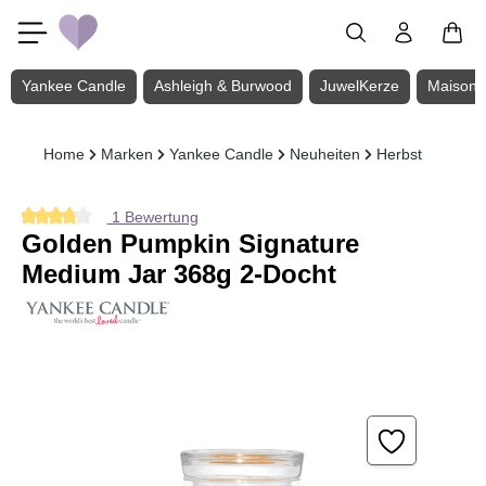
Zum Hauptinhalt springen
Yankee Candle
Ashleigh & Burwood
JuwelKerze
Maison 
Home
Marken
Yankee Candle
Neuheiten
Herbst
1 Bewertung
Durchschnittliche Bewertung von 4 von 5 Sternen
Golden Pumpkin Signature
Medium Jar 368g 2-Docht
Bildergalerie überspringen