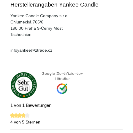
Herstellerangaben Yankee Candle
Yankee Candle Company s.r.o.
Chlumecká 765/6
198 00 Praha 9-Černý Most
Tschechien
infoyankee@ztrade.cz
1 von 1 Bewertungen
4 von 5 Sternen
Durchschnittliche Bewertung von 4 von 5 Sternen