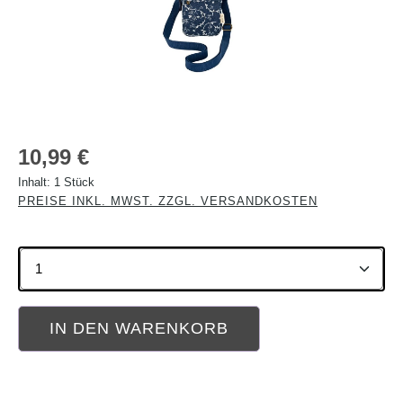
Regulärer Preis:
10,99 €
Inhalt:
1 Stück
PREISE INKL. MWST. ZZGL. VERSANDKOSTEN
Produkt Anzahl: Gib den gewünschten Wert ein oder b
IN DEN WARENKORB