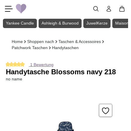
Zum Hauptinhalt springen
Yankee Candle
Ashleigh & Burwood
JuwelKerze
Maison 
Home
Shoppen nach
Taschen & Accessoires
Patchwork Taschen
Handytaschen
1 Bewertung
Durchschnittliche Bewertung von 5 von 5 Sternen
Handytasche Blossoms navy 218
no name
Bildergalerie überspringen