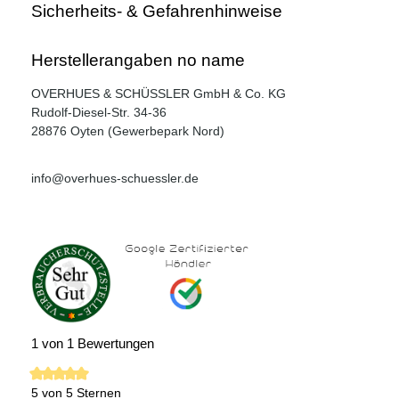
Sicherheits- & Gefahrenhinweise
Herstellerangaben no name
OVERHUES & SCHÜSSLER GmbH & Co. KG
Rudolf-Diesel-Str. 34-36
28876 Oyten (Gewerbepark Nord)
info@overhues-schuessler.de
1 von 1 Bewertungen
5 von 5 Sternen
Durchschnittliche Bewertung von 5 von 5 Sternen