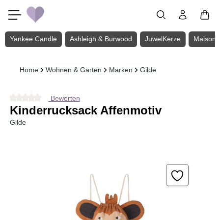
Zum Hauptinhalt springen
Yankee Candle
Ashleigh & Burwood
JuwelKerze
Maison 
Home
Wohnen & Garten
Marken
Gilde
Bewerten
Durchschnittliche Bewertung von 0 von 5 Sternen
Kinderrucksack Affenmotiv
Gilde
Bildergalerie überspringen