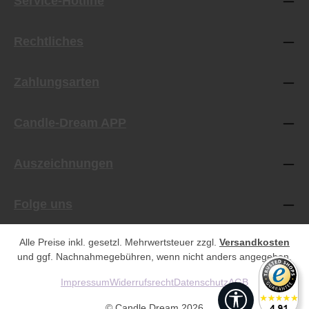
Service-Hotline
Rechtliches
Zahlungsarten
Candle-Dream APP
Auszeichnungen
Folge uns
Alle Preise inkl. gesetzl. Mehrwertsteuer zzgl.
Versandkosten
und ggf. Nachnahmegebühren, wenn nicht anders angegeben.
Impressum
Widerrufsrecht
Datenschutz
AGB
Werkzeugleist
© Candle Dream 2026