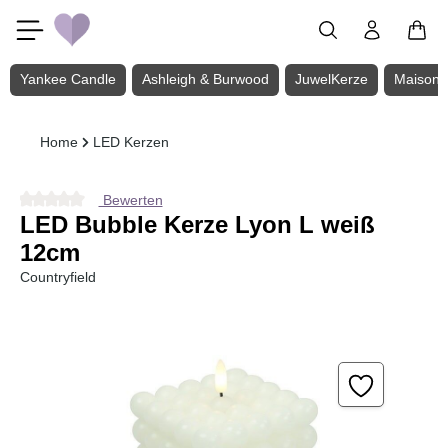
Zum Hauptinhalt springen
Yankee Candle
Ashleigh & Burwood
JuwelKerze
Maison 
Home
LED Kerzen
Bewerten
Durchschnittliche Bewertung von 0 von 5 Sternen
LED Bubble Kerze Lyon L weiß
12cm
Countryfield
Bildergalerie überspringen