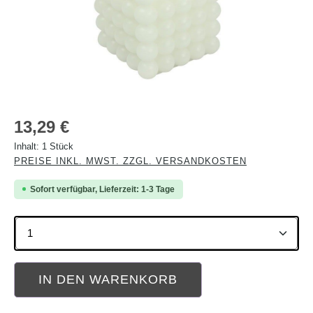
Regulärer Preis:
13,29 €
Inhalt:
1 Stück
PREISE INKL. MWST. ZZGL. VERSANDKOSTEN
Sofort verfügbar, Lieferzeit: 1-3 Tage
Produkt Anzahl: Gib den gewünschten Wert ein oder b
IN DEN WARENKORB