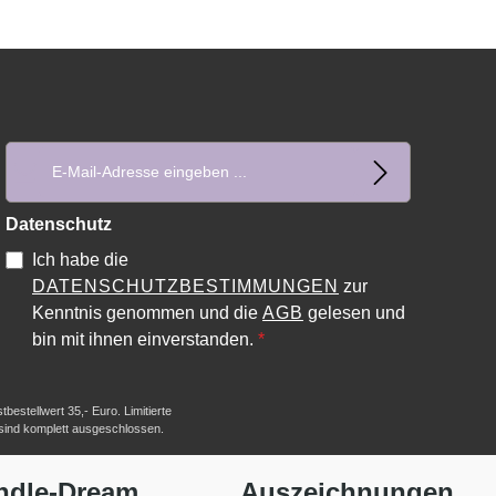
E-Mail-Adresse*
Datenschutz
Ich habe die
DATENSCHUTZBESTIMMUNGEN
zur
Kenntnis genommen und die
AGB
gelesen und
bin mit ihnen einverstanden.
*
estellwert 35,- Euro. Limitierte
 sind komplett ausgeschlossen.
ndle-Dream
Auszeichnungen