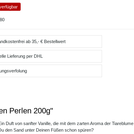
verfügbar
80
ndkostenfrei ab 35,- € Bestellwert
lle Lieferung per DHL
ungsverfolung
nen Perlen 200g"
Ein Duft von sanfter Vanille, die mit dem zarten Aroma der Tiareblume
nst Du den Sand unter Deinen Füßen schon spüren?