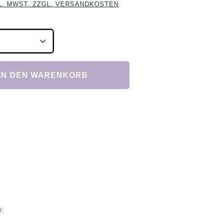
L. MWST. ZZGL. VERSANDKOSTEN
Anzahl: Gib den gewünschten Wert ein ode
IN DEN WARENKORB
r: