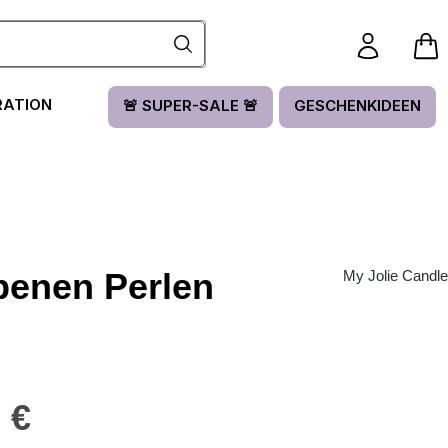
RATION
🚨 SUPER-SALE 🚨
GESCHENKIDEEN
rbenen Perlen
My Jolie Candle
is:
 €