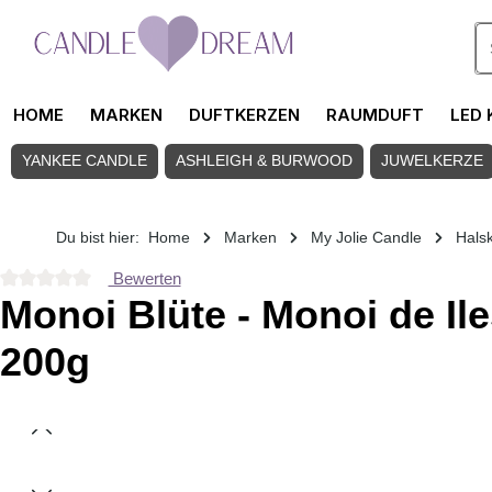
Zum Hauptinhalt springen
HOME
MARKEN
DUFTKERZEN
RAUMDUFT
LED 
YANKEE CANDLE
ASHLEIGH & BURWOOD
JUWELKERZE
Du bist hier:
Home
Marken
My Jolie Candle
Halsk
Bewerten
Durchschnittliche Bewertung von 0 von 5 Sternen
Monoi Blüte - Monoi de Il
200g
Bildergalerie überspringen