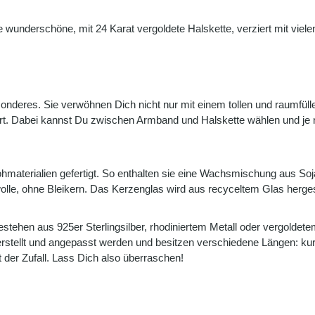
e wunderschöne, mit 24 Karat vergoldete Halskette, verziert mit viel
onderes. Sie verwöhnen Dich nicht nur mit einem tollen und raumfü
t. Dabei kannst Du zwischen Armband und Halskette wählen und je 
Rohmaterialien gefertigt. So enthalten sie eine Wachsmischung aus 
lle, ohne Bleikern. Das Kerzenglas wird aus recyceltem Glas hergeste
stehen aus 925er Sterlingsilber, rhodiniertem Metall oder vergoldet
stellt und angepasst werden und besitzen verschiedene Längen: kurz 
 der Zufall. Lass Dich also überraschen!