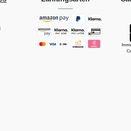
t
Imme
Ca