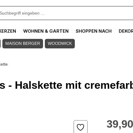
KERZEN
WOHNEN & GARTEN
SHOPPEN NACH
DEKO
MAISON BERGER
WOODWICK
ette
es - Halskette mit cremefa
Regulärer Pre
39,90