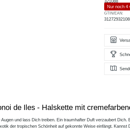
321088
Nur noch 4 
GTIN/EAN:
31272932108
Versa
Schne
Send
noi de Iles - Halskette mit cremefarbe
e Augen und lass Dich treiben. Ein traumhafter Duft verzaubert Dich. 
ie Exotik der tropischen Schönheit auf gekonnte Weise einfängt. Kan