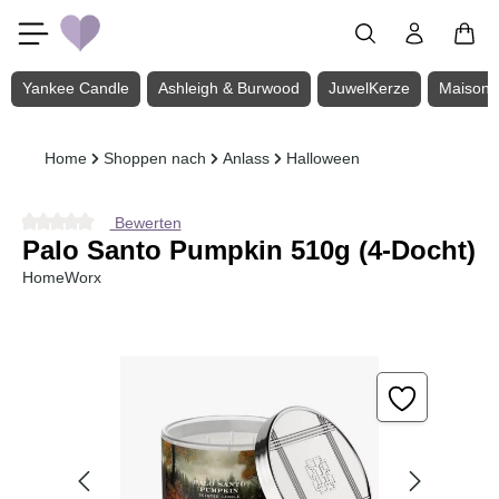
Zum Hauptinhalt springen
Yankee Candle
Ashleigh & Burwood
JuwelKerze
Maison 
Home
Shoppen nach
Anlass
Halloween
Bewerten
Durchschnittliche Bewertung von 0 von 5 Sternen
Palo Santo Pumpkin 510g (4-Docht)
HomeWorx
Bildergalerie überspringen