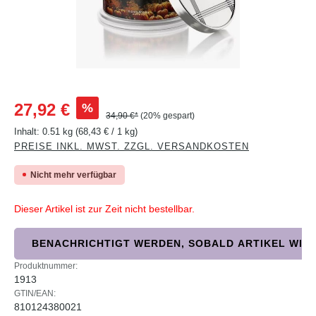
Verkaufspreis:
%
27,92 €
34,90 €*
(20% gespart)
Inhalt:
0.51 kg
(68,43 € / 1 kg)
PREISE INKL. MWST. ZZGL. VERSANDKOSTEN
Nicht mehr verfügbar
Dieser Artikel ist zur Zeit nicht bestellbar.
BENACHRICHTIGT WERDEN, SOBALD ARTIKEL WIED
Produktnummer:
1913
GTIN/EAN:
810124380021