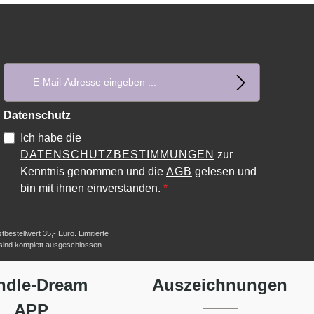
E-Mail-Adresse*
Datenschutz
Ich habe die
DATENSCHUTZBESTIMMUNGEN
zur
Kenntnis genommen und die
AGB
gelesen und
bin mit ihnen einverstanden.
*
estellwert 35,- Euro. Limitierte
 sind komplett ausgeschlossen.
ndle-Dream
Auszeichnungen
APP