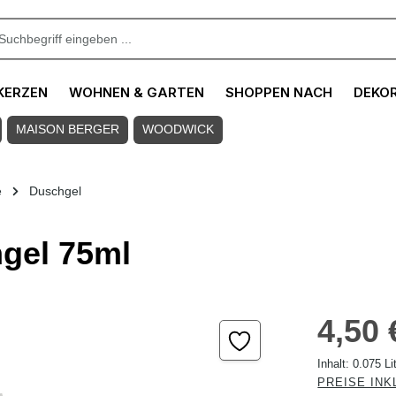
KERZEN
WOHNEN & GARTEN
SHOPPEN NACH
DEKO
MAISON BERGER
WOODWICK
e
Duschgel
gel 75ml
Regulärer Pre
4,50 
Inhalt:
0.075 Li
PREISE INK