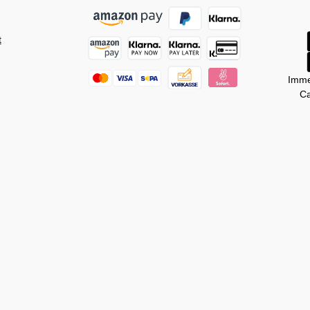
t
Imme
Ca