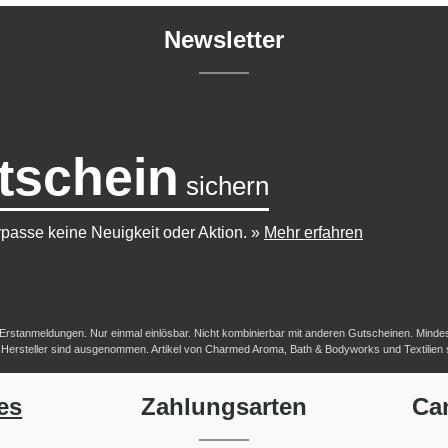
Newsletter
tschein
sichern
passe keine Neuigkeit oder Aktion.
»
Mehr erfahren
-/Erstanmeldungen. Nur einmal einlösbar. Nicht kombinierbar mit anderen Gutscheinen. Mindestb
her Hersteller sind ausgenommen. Artikel von Charmed Aroma, Bath & Bodyworks und Textilien
es
Zahlungsarten
Ca