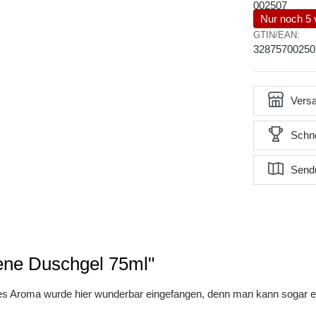
002507
Nur noch 5 
GTIN/EAN:
32875700250
Versa
Schne
Send
bene Duschgel 75ml"
eses Aroma wurde hier wunderbar eingefangen, denn man kann sogar ei