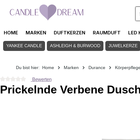
Zum Hauptinhalt springen
HOME
MARKEN
DUFTKERZEN
RAUMDUFT
LED 
YANKEE CANDLE
ASHLEIGH & BURWOOD
JUWELKERZE
Du bist hier:
Home
Marken
Durance
Körperpfleg
Bewerten
Durchschnittliche Bewertung von 0 von 5 Sternen
Prickelnde Verbene Dusch
Bildergalerie überspringen