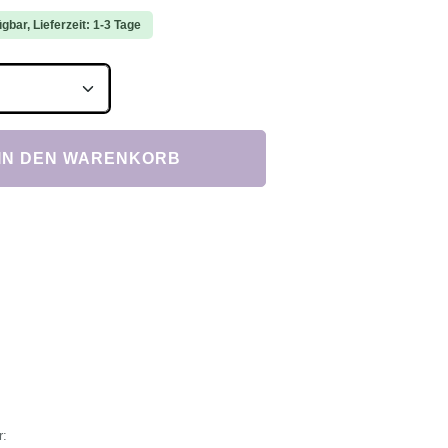
gbar, Lieferzeit: 1-3 Tage
Anzahl: Gib den gewünschten Wert ein ode
IN DEN WARENKORB
r: