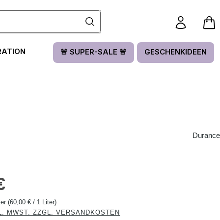
RATION
🚨 SUPER-SALE 🚨
GESCHENKIDEEN
Durance
is:
€
ter
(60,00 € / 1 Liter)
L. MWST. ZZGL. VERSANDKOSTEN