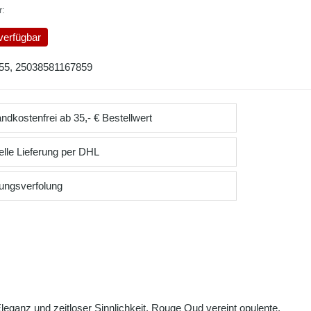
r:
verfügbar
55, 25038581167859
ndkostenfrei ab 35,- € Bestellwert
lle Lieferung per DHL
ungsverfolung
eganz und zeitloser Sinnlichkeit. Rouge Oud vereint opulente,