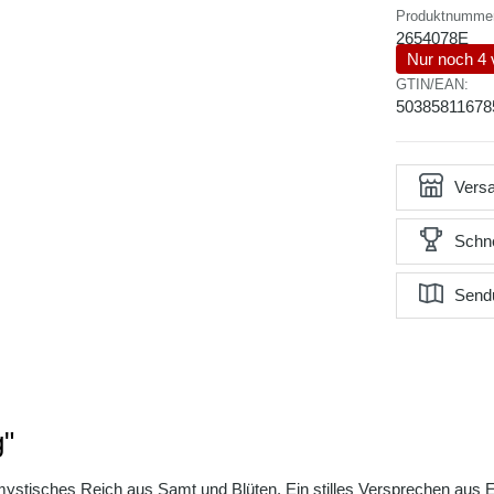
Produktnumme
2654078E
Nur noch 4 
GTIN/EAN:
50385811678
Versa
Schne
Send
g"
ystisches Reich aus Samt und Blüten. Ein stilles Versprechen aus El