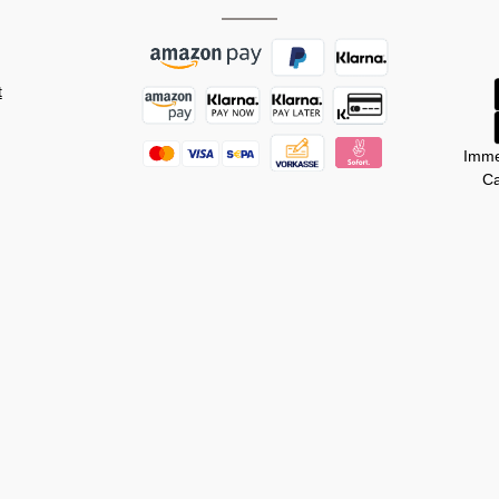
t
Imme
Ca