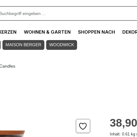
KERZEN
WOHNEN & GARTEN
SHOPPEN NACH
DEKO
MAISON BERGER
WOODWICK
 Candles
Regulärer Pre
38,90
Inhalt:
0.61 kg