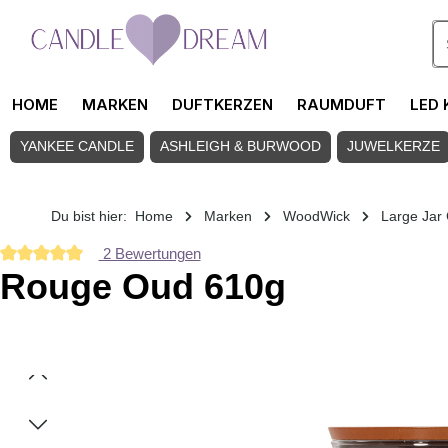
Zum Hauptinhalt springen
HOME
MARKEN
DUFTKERZEN
RAUMDUFT
LED 
YANKEE CANDLE
ASHLEIGH & BURWOOD
JUWELKERZE
Du bist hier:
Home
Marken
WoodWick
Large Jar
2 Bewertungen
Durchschnittliche Bewertung von 5 von 5 Sternen
Rouge Oud 610g
Bildergalerie überspringen