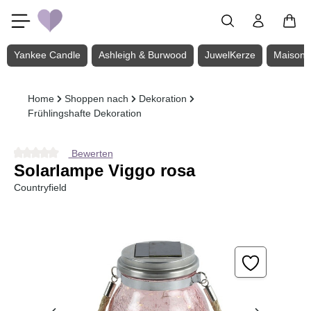
Zum Hauptinhalt springen
Yankee Candle
Ashleigh & Burwood
JuwelKerze
Maison 
Home
Shoppen nach
Dekoration
Frühlingshafte Dekoration
Bewerten
Durchschnittliche Bewertung von 0 von 5 Sternen
Solarlampe Viggo rosa
Countryfield
Bildergalerie überspringen