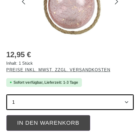
Regulärer Preis:
12,95 €
Inhalt:
1 Stück
PREISE INKL. MWST. ZZGL. VERSANDKOSTEN
Sofort verfügbar, Lieferzeit: 1-3 Tage
Produkt Anzahl: Gib den gewünschten Wert ein oder b
IN DEN WARENKORB