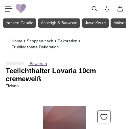
Zum Hauptinhalt springen
Yankee Candle
Ashleigh & Burwood
JuwelKerze
Maison 
Home
Shoppen nach
Dekoration
Frühlingshafte Dekoration
Bewerten
Durchschnittliche Bewertung von 0 von 5 Sternen
Teelichthalter Lovaria 10cm
cremeweiß
Tiziano
Bildergalerie überspringen