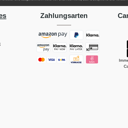
es
Zahlungsarten
Ca
t
Imme
Ca