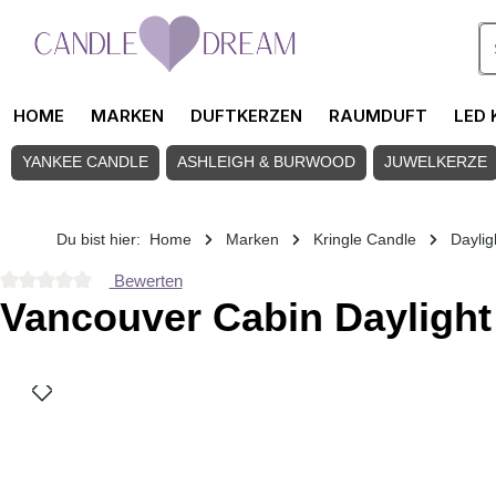
Zum Hauptinhalt springen
HOME
MARKEN
DUFTKERZEN
RAUMDUFT
LED 
YANKEE CANDLE
ASHLEIGH & BURWOOD
JUWELKERZE
Du bist hier:
Home
Marken
Kringle Candle
Daylig
Bewerten
Durchschnittliche Bewertung von 0 von 5 Sternen
Vancouver Cabin Daylight
Bildergalerie überspringen