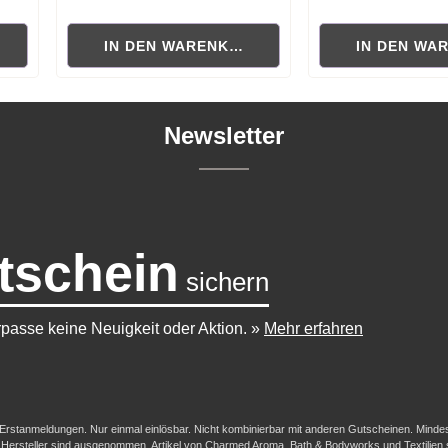
 von 0 von 5 Sternen
Durchschnittliche Bewertung von 0 von 5 Sternen
Durchschnittliche B
RB
IN DEN WARENKORB
IN DEN WA
Newsletter
tschein
sichern
passe keine Neuigkeit oder Aktion.
»
Mehr erfahren
-/Erstanmeldungen. Nur einmal einlösbar. Nicht kombinierbar mit anderen Gutscheinen. Mindestb
her Hersteller sind ausgenommen. Artikel von Charmed Aroma, Bath & Bodyworks und Textilien