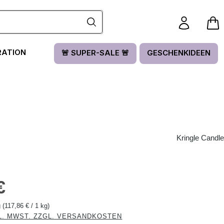
RATION
🚨 SUPER-SALE 🚨
GESCHENKIDEEN
Kringle Candle
is:
€
g
(117,86 € / 1 kg)
L. MWST. ZZGL. VERSANDKOSTEN