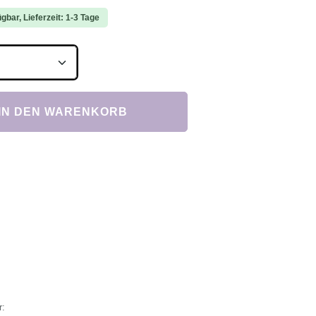
gbar, Lieferzeit: 1-3 Tage
Anzahl: Gib den gewünschten Wert ein ode
IN DEN WARENKORB
r: