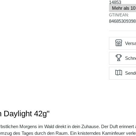
14853
Mehr als 10
GTIN/EAN:
84685309398
Versa
Schne
Send
 Daylight 42g"
bstlichen Morgens im Wald direkt in dein Zuhause. Der Duft erinnert 
emzug des Tages durch den Raum. Ein knisterndes Kaminfeuer verlei