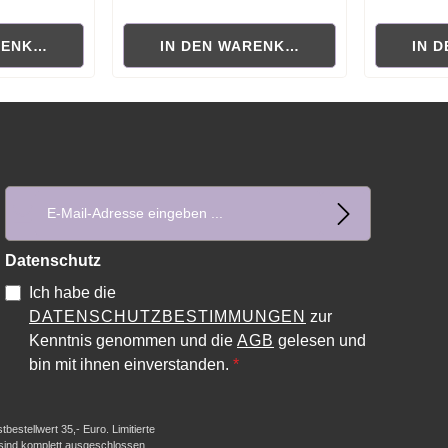
ewertung von 4 von 5 Sternen
Durchschnittliche Bewertung von 0 von 5 Sternen
Durchschni
RENKORB
IN DEN WARENKORB
IN 
E-Mail-Adresse*
Datenschutz
Ich habe die
DATENSCHUTZBESTIMMUNGEN
zur
Kenntnis genommen und die
AGB
gelesen und
bin mit ihnen einverstanden.
*
estellwert 35,- Euro. Limitierte
 sind komplett ausgeschlossen.