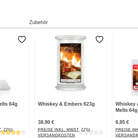
Zubehör
elts 64g
Whiskey & Embers 623g
Whiskey 
Melts 64g
38,90 €
6,95 €
. ZZGL.
PREISE INKL. MWST. ZZGL.
PREISE IN
VERSANDKOSTEN
VERSAND