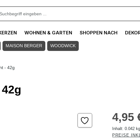
KERZEN
WOHNEN & GARTEN
SHOPPEN NACH
DEKO
MAISON BERGER
WOODWICK
ht - 42g
 42g
Regulärer Pre
4,95 
Inhalt:
0.042 k
PREISE INK