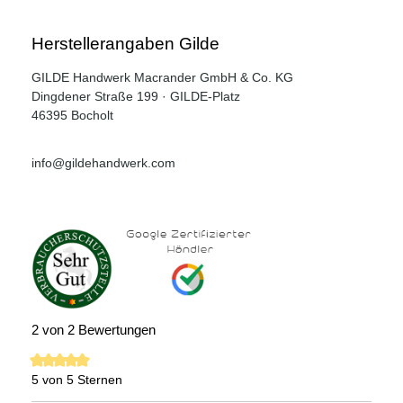
Herstellerangaben Gilde
GILDE Handwerk Macrander GmbH & Co. KG
Dingdener Straße 199 · GILDE-Platz
46395 Bocholt
info@gildehandwerk.com
2 von 2 Bewertungen
5 von 5 Sternen
Durchschnittliche Bewertung von 5 von 5 Sternen