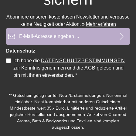
Abonniere unseren kostenlosen Newsletter und verpasse
keine Neuigkeit oder Aktion.
»
Mehr erfahren
E-Mail-Adresse*
Durchschnittliche Bewertung von 5 von 5 Sternen
Durchschnittliche Bewe
Datenschutz
Ich habe die
DATENSCHUTZBESTIMMUNGEN
zur Kenntnis genommen und die
AGB
gelesen und
bin mit ihnen einverstanden.
*
** Gutschein gültig nur für Neu-/Erstanmeldungen. Nur einmal
einlösbar. Nicht kombinierbar mit anderen Gutscheinen.
Mindestbestellwert 35,- Euro. Limitierte und reduzierte Artikel
jeglicher Hersteller sind ausgenommen. Artikel von Charmed
Aroma, Bath & Bodyworks und Textilien sind komplett
ausgeschlossen.