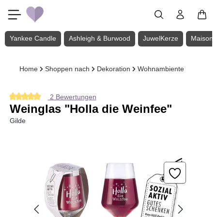
Zum Hauptinhalt springen
Yankee Candle
Ashleigh & Burwood
JuwelKerze
Maison 
Home
Shoppen nach
Dekoration
Wohnambiente
2 Bewertungen
Durchschnittliche Bewertung von 5 von 5 Sternen
Weinglas "Holla die Weinfee"
Gilde
Bildergalerie überspringen