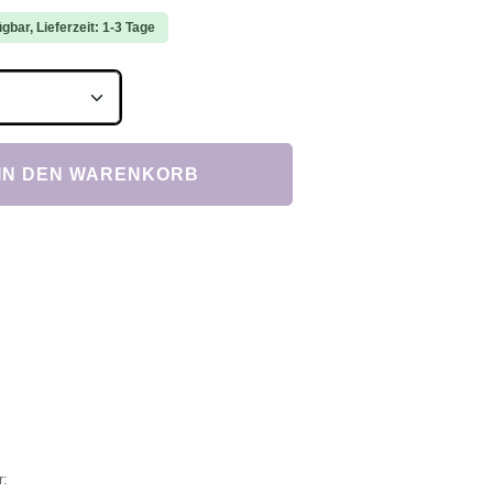
gbar, Lieferzeit: 1-3 Tage
Anzahl: Gib den gewünschten Wert ein ode
IN DEN WARENKORB
r: