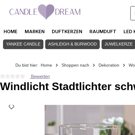
Zum Hauptinhalt springen
HOME
MARKEN
DUFTKERZEN
RAUMDUFT
LED 
YANKEE CANDLE
ASHLEIGH & BURWOOD
JUWELKERZE
Du bist hier:
Home
Shoppen nach
Dekoration
Wo
Bewerten
Durchschnittliche Bewertung von 0 von 5 Sternen
Windlicht Stadtlichter sc
Bildergalerie überspringen