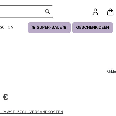
RATION
🚨 SUPER-SALE 🚨
GESCHENKIDEEN
Gilde
is:
 €
L. MWST. ZZGL. VERSANDKOSTEN