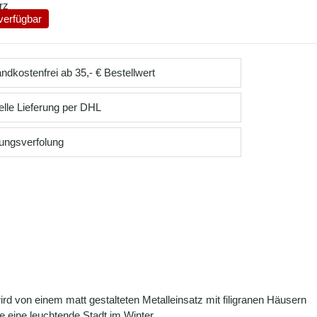
rz
verfügbar
ndkostenfrei ab 35,- € Bestellwert
lle Lieferung per DHL
ungsverfolung
d von einem matt gestalteten Metalleinsatz mit filigranen Häusern
e eine leuchtende Stadt im Winter.