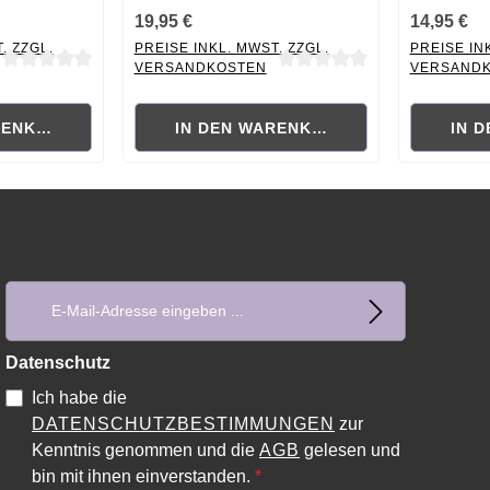
19,95 €
14,95 €
. ZZGL.
PREISE INKL. MWST. ZZGL.
PREISE IN
VERSANDKOSTEN
VERSAND
ewertung von 0 von 5 Sternen
Durchschnittliche Bewertung von 0 von 5 Sternen
Durchschni
RENKORB
IN DEN WARENKORB
IN 
E-Mail-Adresse*
Datenschutz
Ich habe die
DATENSCHUTZBESTIMMUNGEN
zur
Kenntnis genommen und die
AGB
gelesen und
bin mit ihnen einverstanden.
*