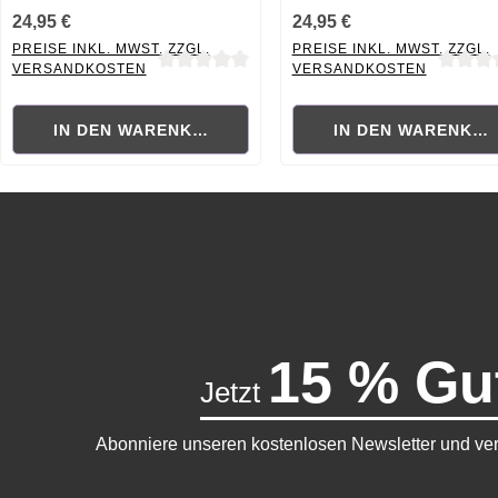
24,95 €
24,95 €
PREISE INKL. MWST. ZZGL.
PREISE INKL. MWST. ZZGL.
VERSANDKOSTEN
VERSANDKOSTEN
Durchschnittliche Bewertung von 0 von 5 Sternen
Durchschnittliche Bewertung
IN DEN WARENKORB
IN DEN WARENKO
15 % Gu
Jetzt
Abonniere unseren kostenlosen Newsletter und ver