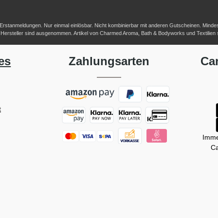
-/Erstanmeldungen. Nur einmal einlösbar. Nicht kombinierbar mit anderen Gutscheinen. Mindestb
her Hersteller sind ausgenommen. Artikel von Charmed Aroma, Bath & Bodyworks und Textilien
es
Zahlungsarten
Ca
t
Imme
Ca