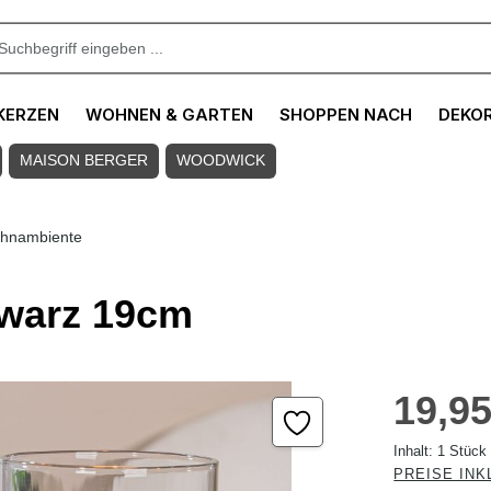
KERZEN
WOHNEN & GARTEN
SHOPPEN NACH
DEKO
MAISON BERGER
WOODWICK
hnambiente
hwarz 19cm
Regulärer Pre
19,95
Inhalt:
1 Stück
PREISE INK