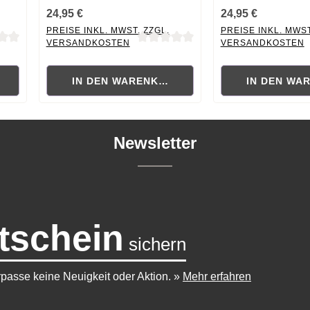
24,95 €
24,95 €
PREISE INKL. MWST. ZZGL.
PREISE INKL. MWST
VERSANDKOSTEN
VERSANDKOSTEN
 von 0 von 5 Sternen
Durchschnittliche Bewertung von 0 von 5 Sternen
Durchschnittliche B
RB
IN DEN WARENKORB
IN DEN WA
Newsletter
tschein
sichern
passe keine Neuigkeit oder Aktion.
»
Mehr erfahren