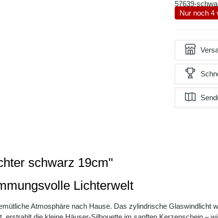
57639-schwa
Nur noch 4 
Versa
Schne
Send
ichter schwarz 19cm"
timmungsvolle Lichterwelt
mütliche Atmosphäre nach Hause. Das zylindrische Glaswindlicht wir
, erstrahlt die kleine Häuser-Silhouette im sanften Kerzenschein – wi