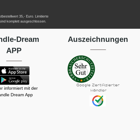
estellwert 35,- Euro. Limitierte
 sind komplett ausgeschlossen.
ndle-Dream
Auszeichnungen
APP
r informiert mit der
ndle Dream App