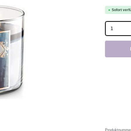
Sofort verfü
Produkt 
Produktnumme