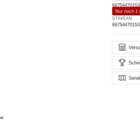
66754470153
Nur noch 1 
GTIN/EAN:
66754470153
Versa
Schne
Send
"