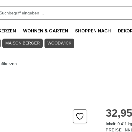
KERZEN
WOHNEN & GARTEN
SHOPPEN NACH
DEKO
MAISON BERGER
WOODWICK
uftkerzen
Regulärer Pre
32,95
Inhalt:
0.411 k
PREISE INK