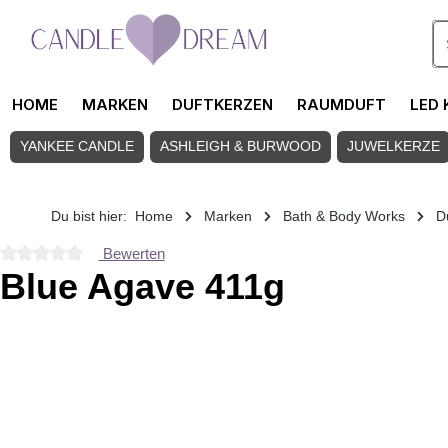
Zum Hauptinhalt springen
HOME
MARKEN
DUFTKERZEN
RAUMDUFT
LED 
YANKEE CANDLE
ASHLEIGH & BURWOOD
JUWELKERZE
Du bist hier:
Home
Marken
Bath & Body Works
D
Bewerten
Durchschnittliche Bewertung von 0 von 5 Sternen
Blue Agave 411g
Bildergalerie überspringen