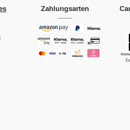
es
Zahlungsarten
Ca
t
Imme
Ca