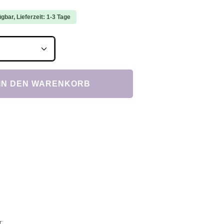
gbar, Lieferzeit: 1-3 Tage
Anzahl: Gib den gewünschten Wert ein ode
IN DEN WARENKORB
r: