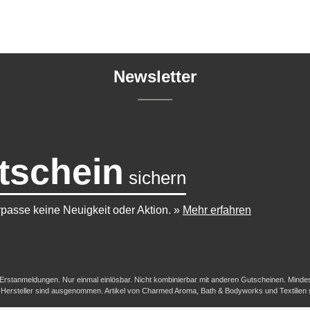
Newsletter
tschein
sichern
passe keine Neuigkeit oder Aktion.
»
Mehr erfahren
-/Erstanmeldungen. Nur einmal einlösbar. Nicht kombinierbar mit anderen Gutscheinen. Mindestb
her Hersteller sind ausgenommen. Artikel von Charmed Aroma, Bath & Bodyworks und Textilien