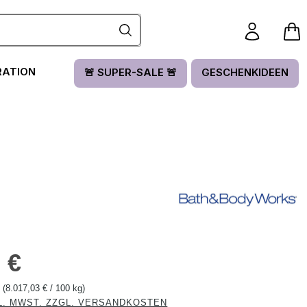
RATION
🚨 SUPER-SALE 🚨
GESCHENKIDEEN
is:
 €
g
(8.017,03 € / 100 kg)
L. MWST. ZZGL. VERSANDKOSTEN