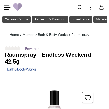
Zum Hauptinhalt springen
Yankee Candle
Ashleigh & Burwood
JuwelKerze
Maison 
Home
Marken
Bath & Body Works
Raumspray
Bewerten
Durchschnittliche Bewertung von 0 von 5 Sternen
Raumspray - Endless Weekend -
42.5g
Bildergalerie überspringen