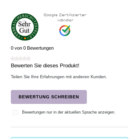
0 von 0 Bewertungen
Bewerten Sie dieses Produkt!
Durchschnittliche Bewertung von 0 von 5 Sternen
Teilen Sie Ihre Erfahrungen mit anderen Kunden.
BEWERTUNG SCHREIBEN
Bewertungen nur in der aktuellen Sprache anzeigen.