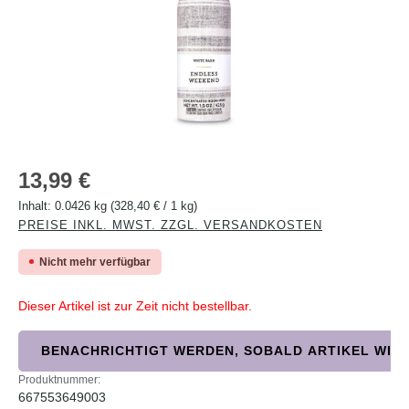
Regulärer Preis:
13,99 €
Inhalt:
0.0426 kg
(328,40 € / 1 kg)
PREISE INKL. MWST. ZZGL. VERSANDKOSTEN
Nicht mehr verfügbar
Dieser Artikel ist zur Zeit nicht bestellbar.
BENACHRICHTIGT WERDEN, SOBALD ARTIKEL WIED
Produktnummer:
667553649003