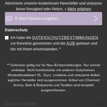
Abonniere unseren kostenlosen Newsletter und verpasse
Durchschnittliche Bewertung von 0 von 5 Sternen
keine Neuigkeit oder Aktion.
»
Mehr erfahren
E-Mail-Adresse*
Datenschutz
Ich habe die
DATENSCHUTZBESTIMMUNGEN
zur Kenntnis genommen und die
AGB
gelesen und
bin mit ihnen einverstanden.
*
** Gutschein gültig nur für Neu-/Erstanmeldungen. Nur einmal
einlösbar. Nicht kombinierbar mit anderen Gutscheinen.
Mindestbestellwert 35,- Euro. Limitierte und reduzierte Artikel
jeglicher Hersteller sind ausgenommen. Artikel von Charmed
Aroma, Bath & Bodyworks und Textilien sind komplett
ausgeschlossen.
Service-Hotline