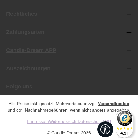
Rechtliches
Zahlungsarten
Candle-Dream APP
Auszeichnungen
Folge uns
Alle Preise inkl. gesetzl. Mehrwertsteuer zzgl.
Versandkosten
und ggf. Nachnahmegebühren, wenn nicht anders angegeben.
Impressum
Widerrufsrecht
Datenschutz
AGB
Werkzeugleist
© Candle Dream 2026