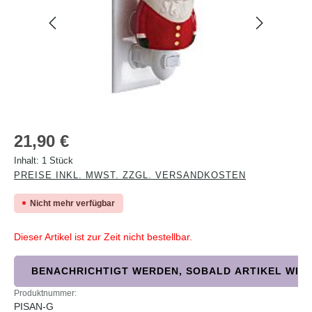
Regulärer Preis:
21,90 €
Inhalt:
1 Stück
PREISE INKL. MWST. ZZGL. VERSANDKOSTEN
Nicht mehr verfügbar
Dieser Artikel ist zur Zeit nicht bestellbar.
BENACHRICHTIGT WERDEN, SOBALD ARTIKEL WIED
Produktnummer:
PISAN-G