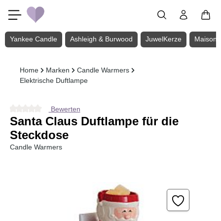
Zum Hauptinhalt springen
Yankee Candle
Ashleigh & Burwood
JuwelKerze
Maison 
Home
Marken
Candle Warmers
Elektrische Duftlampe
Bewerten
Durchschnittliche Bewertung von 0 von 5 Sternen
Santa Claus Duftlampe für die
Steckdose
Candle Warmers
Bildergalerie überspringen