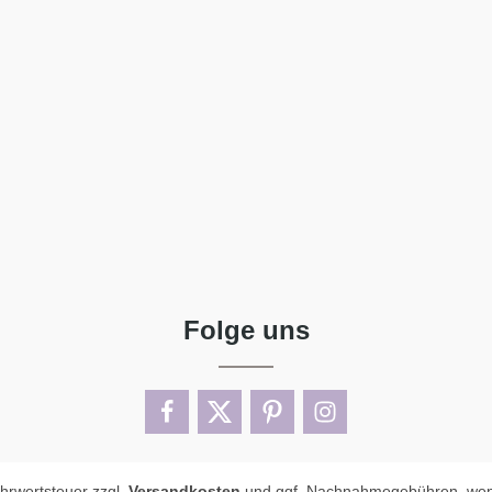
Folge uns
ehrwertsteuer zzgl.
Versandkosten
und ggf. Nachnahmegebühren, wen