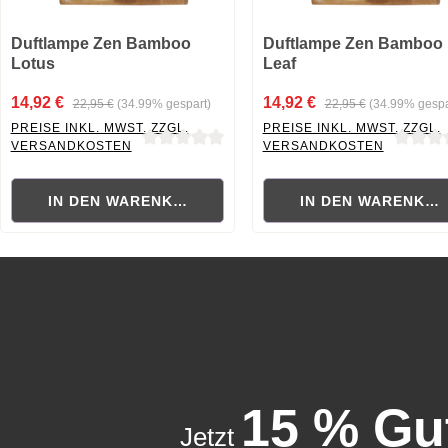
Duftlampe Zen Bamboo
Duftlampe Zen Bamboo
Lotus
Leaf
14,92 €
14,92 €
22,95 €
(34.99% gespart)
22,95 €
(34.99% gespa
PREISE INKL. MWST. ZZGL.
PREISE INKL. MWST. ZZGL.
VERSANDKOSTEN
VERSANDKOSTEN
Durchschnittliche Bewertung von 0 von 5 Sternen
Durchschnittliche Bewertung
IN DEN WARENKORB
IN DEN WARENKO
15 % Gu
Jetzt