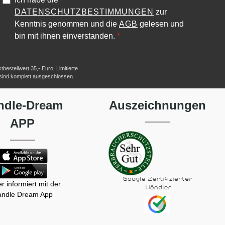
DATENSCHUTZBESTIMMUNGEN
zur
Kenntnis genommen und die
AGB
gelesen und
bin mit ihnen einverstanden.
*
estellwert 35,- Euro. Limitierte
 sind komplett ausgeschlossen.
ndle-Dream
Auszeichnungen
APP
r informiert mit der
ndle Dream App