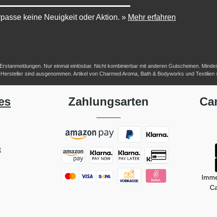
passe keine Neuigkeit oder Aktion.
»
Mehr erfahren
-/Erstanmeldungen. Nur einmal einlösbar. Nicht kombinierbar mit anderen Gutscheinen. Mindestb
her Hersteller sind ausgenommen. Artikel von Charmed Aroma, Bath & Bodyworks und Textilien
es
Zahlungsarten
Ca
t
Imme
Ca