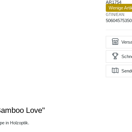
AR1754
Wenige Arti
GTIN/EAN:
50604575350
Versa
Schne
Send
 Bamboo Love"
pe in Holzoptik.