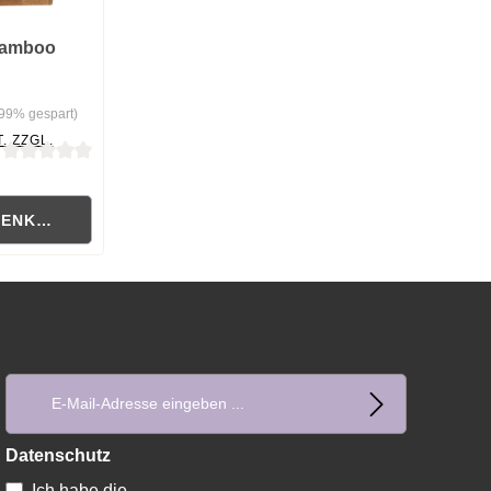
Bamboo
.99% gespart)
. ZZGL.
ewertung von 0 von 5 Sternen
RENKORB
E-Mail-Adresse*
Datenschutz
Ich habe die