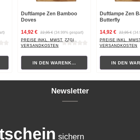
Duftlampe Zen Bamboo
Duftlampe Zen 
Doves
Butterfly
14,92 €
14,92 €
rt)
22,95 €
(34.99% gespart)
22,95 €
(34
PREISE INKL. MWST. ZZGL.
PREISE INKL. MWST
VERSANDKOSTEN
VERSANDKOSTEN
 von 0 von 5 Sternen
Durchschnittliche Bewertung von 0 von 5 Sternen
Durchschnittliche B
RB
IN DEN WARENKORB
IN DEN WA
Newsletter
tschein
sichern