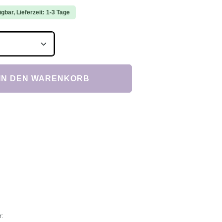
gbar, Lieferzeit: 1-3 Tage
Anzahl: Gib den gewünschten Wert ein ode
IN DEN WARENKORB
r: