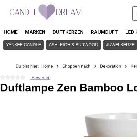
Zum Hauptinhalt springen
HOME
MARKEN
DUFTKERZEN
RAUMDUFT
LED 
YANKEE CANDLE
ASHLEIGH & BURWOOD
JUWELKERZE
Du bist hier:
Home
Shoppen nach
Dekoration
Ke
Bewerten
Durchschnittliche Bewertung von 0 von 5 Sternen
Duftlampe Zen Bamboo L
Bildergalerie überspringen