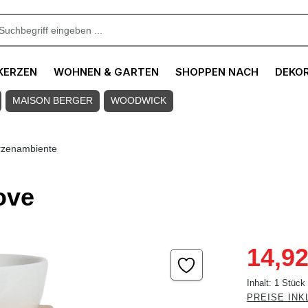
KERZEN
WOHNEN & GARTEN
SHOPPEN NACH
DEKO
MAISON BERGER
WOODWICK
rzenambiente
ove
Verkaufspreis
14,92
Inhalt:
1 Stück
PREISE INK