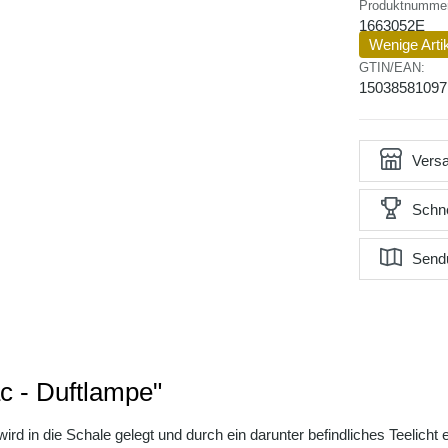
Produktnumme
1663052E
Wenige Arti
GTIN/EAN:
15038581097
Versa
Schne
Send
c - Duftlampe"
d in die Schale gelegt und durch ein darunter befindliches Teelicht er