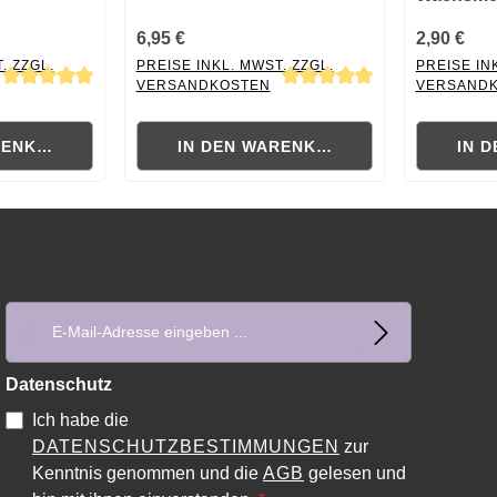
6,95 €
2,90 €
. ZZGL.
PREISE INKL. MWST. ZZGL.
PREISE IN
VERSANDKOSTEN
VERSAND
ewertung von 5 von 5 Sternen
Durchschnittliche Bewertung von 5 von 5 Sternen
Durchschni
RENKORB
IN DEN WARENKORB
IN 
E-Mail-Adresse*
Datenschutz
Ich habe die
DATENSCHUTZBESTIMMUNGEN
zur
Kenntnis genommen und die
AGB
gelesen und