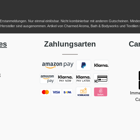
-/Erstanmeldungen. Nur einmal einlösbar. Nicht kombinierbar mit anderen Gutscheinen. Mindestb
her Hersteller sind ausgenommen. Artikel von Charmed Aroma, Bath & Bodyworks und Textilien
es
Zahlungsarten
Ca
t
Imme
Ca