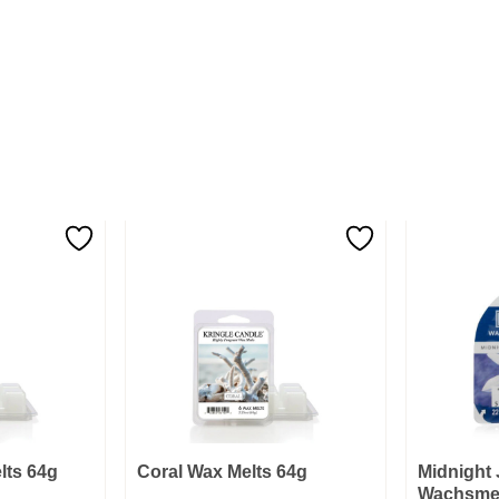
lts 64g
Coral Wax Melts 64g
Midnight
Wachsmel