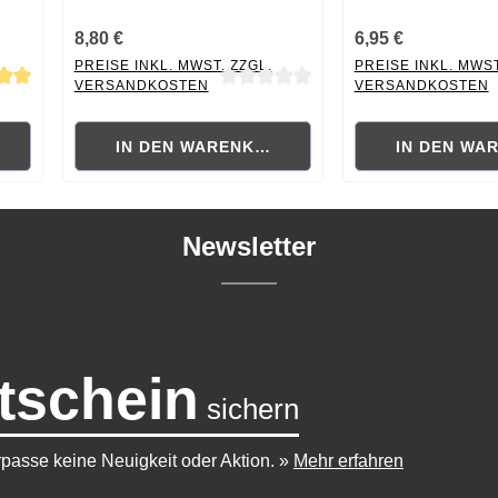
8,80 €
6,95 €
PREISE INKL. MWST. ZZGL.
PREISE INKL. MWST
VERSANDKOSTEN
VERSANDKOSTEN
 von 5 von 5 Sternen
Durchschnittliche Bewertung von 0 von 5 Sternen
Durchschnittliche B
RB
IN DEN WARENKORB
IN DEN WA
Newsletter
tschein
sichern
passe keine Neuigkeit oder Aktion.
»
Mehr erfahren