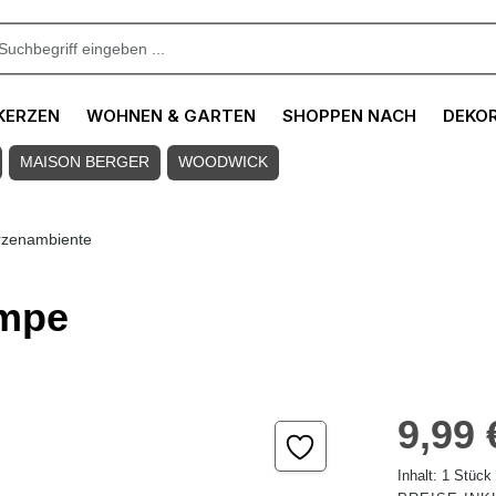
KERZEN
WOHNEN & GARTEN
SHOPPEN NACH
DEKO
MAISON BERGER
WOODWICK
rzenambiente
ampe
Regulärer Pre
9,99 
Inhalt:
1 Stück