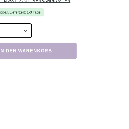
L. MWST. ZZGL. VERSANDKOSTEN
gbar, Lieferzeit: 1-3 Tage
Anzahl: Gib den gewünschten Wert ein ode
IN DEN WARENKORB