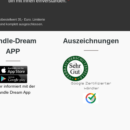
bin mit ihnen einverstanden.
*
estellwert 35,- Euro. Limitierte
 sind komplett ausgeschlossen.
ndle-Dream
Auszeichnungen
APP
r informiert mit der
ndle Dream App