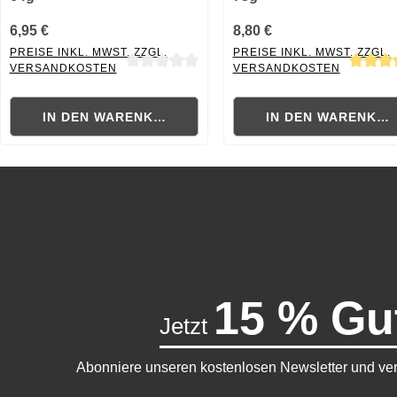
6,95 €
8,80 €
PREISE INKL. MWST. ZZGL.
PREISE INKL. MWST. ZZGL.
VERSANDKOSTEN
VERSANDKOSTEN
Durchschnittliche Bewertung von 0 von 5 Sternen
Durchschnittliche Bewertung
IN DEN WARENKORB
IN DEN WARENKO
15 % Gu
Jetzt
Abonniere unseren kostenlosen Newsletter und ver