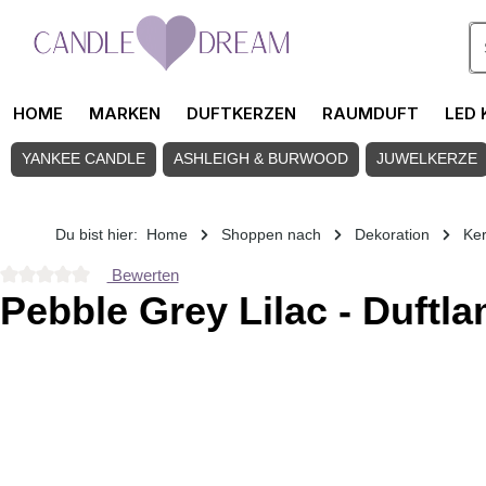
Zum Hauptinhalt springen
HOME
MARKEN
DUFTKERZEN
RAUMDUFT
LED 
YANKEE CANDLE
ASHLEIGH & BURWOOD
JUWELKERZE
Du bist hier:
Home
Shoppen nach
Dekoration
Ke
Bewerten
Durchschnittliche Bewertung von 0 von 5 Sternen
Pebble Grey Lilac - Duftl
Bildergalerie überspringen