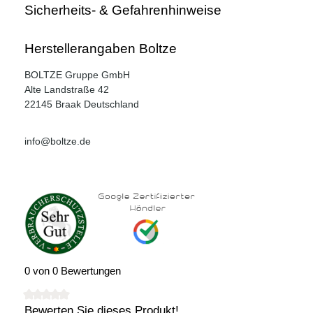
Sicherheits- & Gefahrenhinweise
Herstellerangaben Boltze
BOLTZE Gruppe GmbH
Alte Landstraße 42
22145 Braak Deutschland
info@boltze.de
0 von 0 Bewertungen
Bewerten Sie dieses Produkt!
Durchschnittliche Bewertung von 0 von 5 Sternen