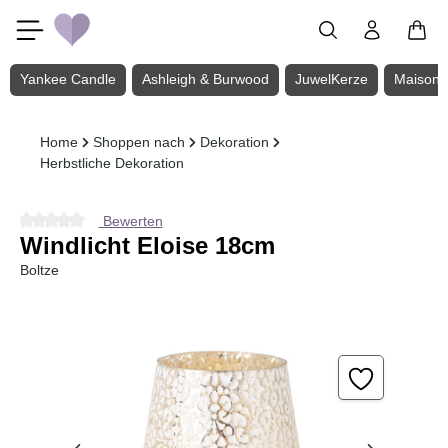
Zum Hauptinhalt springen
Yankee Candle
Ashleigh & Burwood
JuwelKerze
Maison 
Home
Shoppen nach
Dekoration
Herbstliche Dekoration
Bewerten
Durchschnittliche Bewertung von 0 von 5 Sternen
Windlicht Eloise 18cm
Boltze
Bildergalerie überspringen