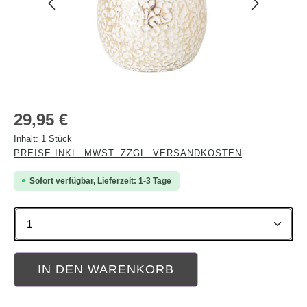
Regulärer Preis:
29,95 €
Inhalt:
1 Stück
PREISE INKL. MWST. ZZGL. VERSANDKOSTEN
Sofort verfügbar, Lieferzeit: 1-3 Tage
Produkt Anzahl: Gib den gewünschten Wert ein oder b
IN DEN WARENKORB