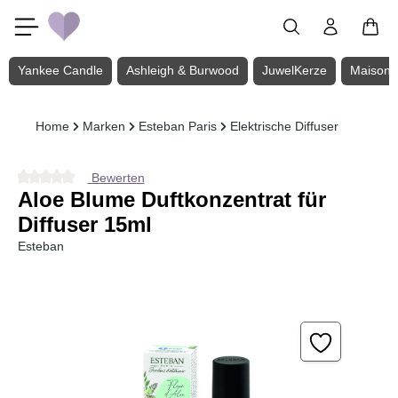
Zum Hauptinhalt springen
Yankee Candle
Ashleigh & Burwood
JuwelKerze
Maison 
Home
Marken
Esteban Paris
Elektrische Diffuser
Bewerten
Durchschnittliche Bewertung von 0 von 5 Sternen
Aloe Blume Duftkonzentrat für
Diffuser 15ml
Esteban
Bildergalerie überspringen