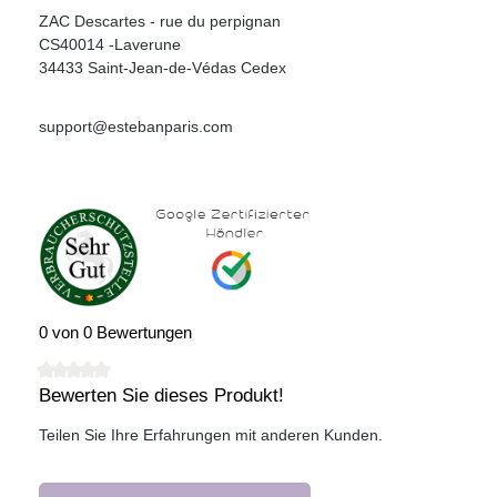
ZAC Descartes - rue du perpignan
CS40014 -Laverune
34433 Saint-Jean-de-Védas Cedex
support@estebanparis.com
0 von 0 Bewertungen
Bewerten Sie dieses Produkt!
Durchschnittliche Bewertung von 0 von 5 Sternen
Teilen Sie Ihre Erfahrungen mit anderen Kunden.