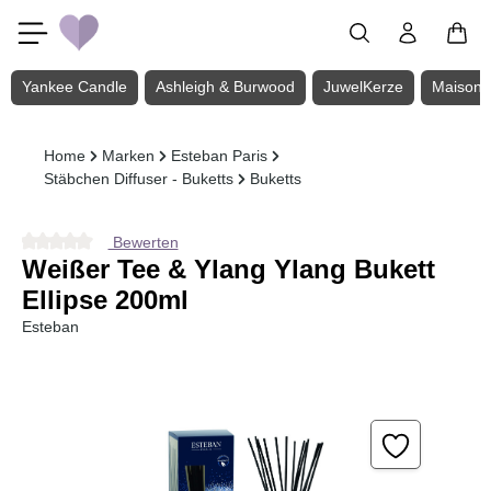
Zum Hauptinhalt springen
Yankee Candle
Ashleigh & Burwood
JuwelKerze
Maison 
Home
Marken
Esteban Paris
Stäbchen Diffuser - Buketts
Buketts
Bewerten
Durchschnittliche Bewertung von 0 von 5 Sternen
Weißer Tee & Ylang Ylang Bukett
Ellipse 200ml
Esteban
Bildergalerie überspringen