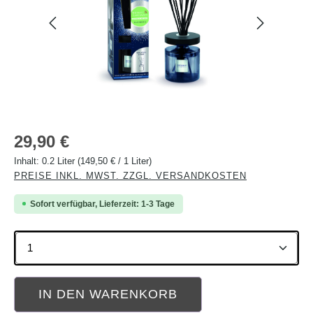
Regulärer Preis:
29,90 €
Inhalt:
0.2 Liter
(149,50 € / 1 Liter)
PREISE INKL. MWST. ZZGL. VERSANDKOSTEN
Sofort verfügbar, Lieferzeit: 1-3 Tage
Produkt Anzahl: Gib den gewünschten Wert ein oder b
IN DEN WARENKORB