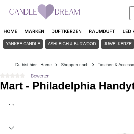
Zum Hauptinhalt springen
HOME
MARKEN
DUFTKERZEN
RAUMDUFT
LED 
YANKEE CANDLE
ASHLEIGH & BURWOOD
JUWELKERZE
Du bist hier:
Home
Shoppen nach
Taschen & Accesso
Bewerten
Durchschnittliche Bewertung von 0 von 5 Sternen
Mart - Philadelphia Handy
Bildergalerie überspringen