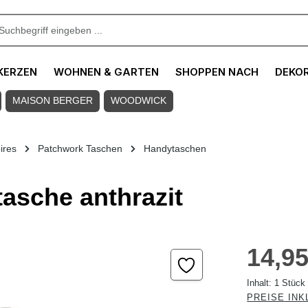
KERZEN
WOHNEN & GARTEN
SHOPPEN NACH
DEKO
MAISON BERGER
WOODWICK
ires
Patchwork Taschen
Handytaschen
tasche anthrazit
Regulärer Pre
14,95
Inhalt:
1 Stück
PREISE INK