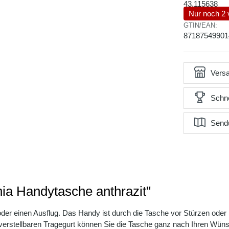
43.115638
Nur noch 2 
GTIN/EAN:
87187549901
Versa
Schne
Send
hia Handytasche anthrazit"
ag oder einen Ausflug. Das Handy ist durch die Tasche vor Stürzen od
verstellbaren Tragegurt können Sie die Tasche ganz nach Ihren Wü