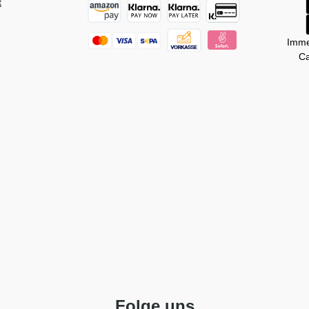
t
Imme
Ca
Folge uns