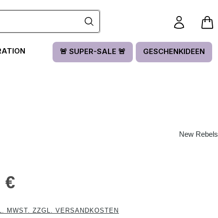
RATION
🚨 SUPER-SALE 🚨
GESCHENKIDEEN
New Rebels
is:
 €
L. MWST. ZZGL. VERSANDKOSTEN