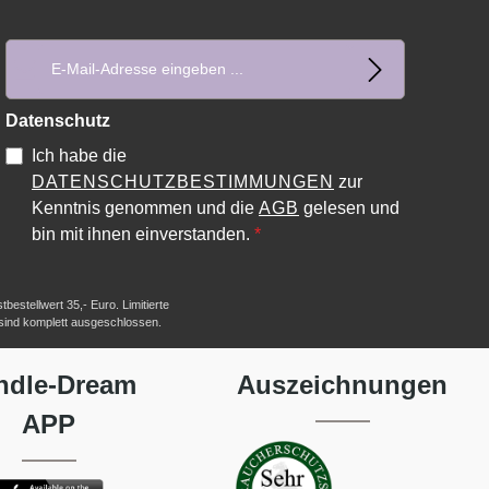
E-Mail-Adresse*
Datenschutz
Ich habe die
DATENSCHUTZBESTIMMUNGEN
zur
Kenntnis genommen und die
AGB
gelesen und
bin mit ihnen einverstanden.
*
estellwert 35,- Euro. Limitierte
 sind komplett ausgeschlossen.
ndle-Dream
Auszeichnungen
APP