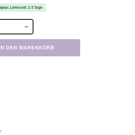
gbar, Lieferzeit: 1-3 Tage
Anzahl: Gib den gewünschten Wert ein ode
IN DEN WARENKORB
r: