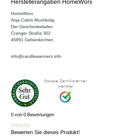
Herstellerangaben HomeWorx
HomeWorx
Anja-Catrin Mushkolaj
Der Geschenkeladen
Cranger Straße 302
45891 Gelsenkirchen
info@candlewarmers.info
0 von 0 Bewertungen
Bewerten Sie dieses Produkt!
Durchschnittliche Bewertung von 0 von 5 Sternen