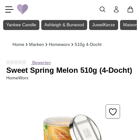
Zum Hauptinhalt springen
Yankee Candle
Ashleigh & Burwood
JuwelKerze
Maison 
Home
Marken
Homeworx
510g 4-Docht
Bewerten
Durchschnittliche Bewertung von 0 von 5 Sternen
Sweet Spring Melon 510g (4-Docht)
HomeWorx
Bildergalerie überspringen