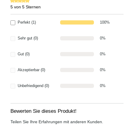
5 von 5 Sternen
Durchschnittliche Bewertung von 5 von 5 Sternen
Perfekt (1)
100%
Sehr gut (0)
0%
Gut (0)
0%
Akzeptierbar (0)
0%
Unbefriedigend (0)
0%
Bewerten Sie dieses Produkt!
Teilen Sie Ihre Erfahrungen mit anderen Kunden.