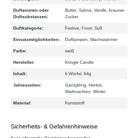
Duftaromen oder
Butter
, Sahne
, Vanille
, brauner
Duftsubstanzen:
Zucker
Duftkategorie:
Festive
, Food
, Süß
Einsatzmöglichkeiten:
Duftlampen
, Wachswärmer
Farbe:
weiß
Hersteller:
Kringle Candle
Inhalt:
6 Würfel
, 64g
Jahreszeiten:
Ganzjährig
, Herbst
,
Weihnachten
, Winter
Material:
Kunststoff
Sicherheits- & Gefahrenhinweise
Kann allergische Reaktionen hervorrufen.