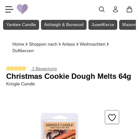
Zum Hauptinhalt springen
Yankee Candle
Ashleigh & Burwood
JuwelKerze
Maison 
Home
Shoppen nach
Anlass
Weihnachten
Duftkerzen
1 Bewertung
Durchschnittliche Bewertung von 5 von 5 Sternen
Christmas Cookie Dough Melts 64g
Kringle Candle
Bildergalerie überspringen