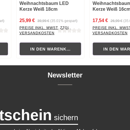
Weihnachtsbaum LED
Weihnachtsbau
Kerze Weiß 18cm
Kerze Weiß 16c
25,99 €
17,54 €
rt)
39,99 €
(35.01% gespart)
26,99 €
(35
PREISE INKL. MWST. ZZGL.
PREISE INKL. MWST
VERSANDKOSTEN
VERSANDKOSTEN
 von 0 von 5 Sternen
Durchschnittliche Bewertung von 0 von 5 Sternen
Durchschnittliche B
RB
IN DEN WARENKORB
IN DEN WA
Newsletter
tschein
sichern