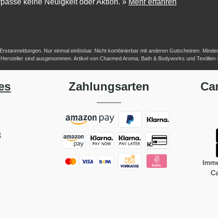
passe keine Neuigkeit oder Aktion.
»
Mehr erfahren
-/Erstanmeldungen. Nur einmal einlösbar. Nicht kombinierbar mit anderen Gutscheinen. Mindestb
her Hersteller sind ausgenommen. Artikel von Charmed Aroma, Bath & Bodyworks und Textilien
es
Zahlungsarten
Ca
t
Imme
Ca