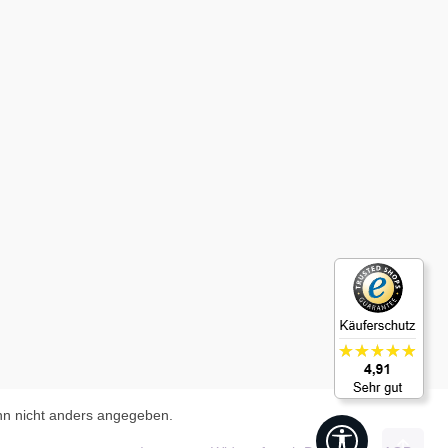
n nicht anders angegeben.
Werkzeugleis