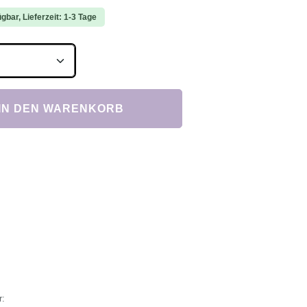
gbar, Lieferzeit: 1-3 Tage
Anzahl: Gib den gewünschten Wert ein ode
IN DEN WARENKORB
r: