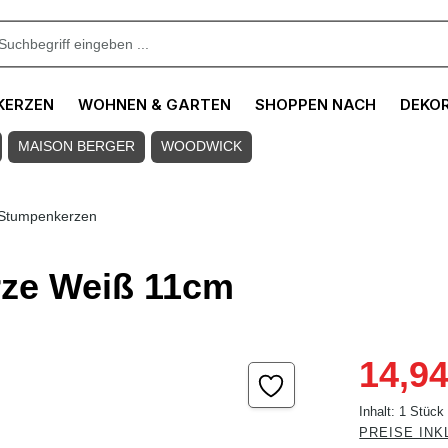
KERZEN
WOHNEN & GARTEN
SHOPPEN NACH
DEKO
MAISON BERGER
WOODWICK
Stumpenkerzen
ze Weiß 11cm
Verkaufspreis
14,94
Inhalt:
1 Stück
PREISE INK