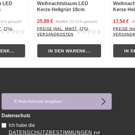
m LED
Weihnachtsbaum LED
Weihnac
m
Kerze Hellgrün 18cm
Kerze He
25,99 €
17,54 €
.01% gespart)
39,99 €
(35.01% gespart)
2
. ZZGL.
PREISE INKL. MWST. ZZGL.
PREISE IN
VERSANDKOSTEN
VERSAND
ewertung von 0 von 5 Sternen
Durchschnittliche Bewertung von 0 von 5 Sternen
Durchschni
RENKORB
IN DEN WARENKORB
IN 
E-Mail-Adresse*
Datenschutz
Ich habe die
DATENSCHUTZBESTIMMUNGEN
zur