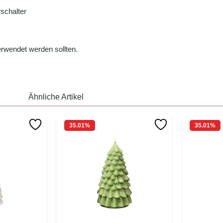
schalter
rwendet werden sollten.
Ähnliche Artikel
35.01
%
35.01
%