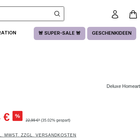
RATION
🚨 SUPER-SALE 🚨
GESCHENKIDEEN
Deluxe Homeart
:
 €
%
22,99 €*
(35.02% gespart)
L. MWST. ZZGL. VERSANDKOSTEN