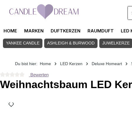
Zum Hauptinhalt springen
HOME
MARKEN
DUFTKERZEN
RAUMDUFT
LED 
YANKEE CANDLE
ASHLEIGH & BURWOOD
JUWELKERZE
Du bist hier:
Home
LED Kerzen
Deluxe Homeart
Bewerten
Durchschnittliche Bewertung von 0 von 5 Sternen
Weihnachtsbaum LED Ker
Bildergalerie überspringen