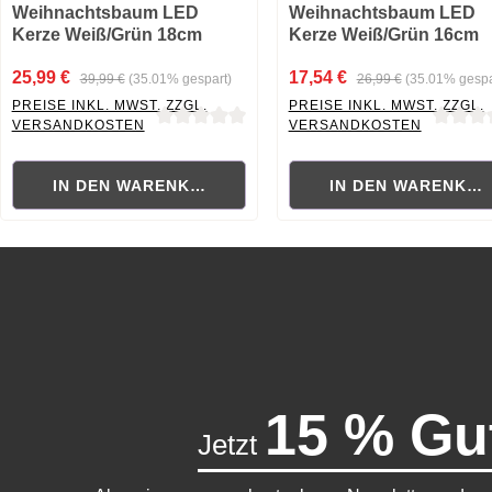
Weihnachtsbaum LED
Weihnachtsbaum LED
Kerze Weiß/Grün 18cm
Kerze Weiß/Grün 16cm
25,99 €
17,54 €
39,99 €
(35.01% gespart)
26,99 €
(35.01% gespa
PREISE INKL. MWST. ZZGL.
PREISE INKL. MWST. ZZGL.
VERSANDKOSTEN
VERSANDKOSTEN
Durchschnittliche Bewertung von 0 von 5 Sternen
Durchschnittliche Bewertung
IN DEN WARENKORB
IN DEN WARENKO
15 % Gu
Jetzt