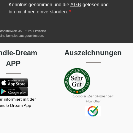
Kenntnis genommen und die
AGB
gelesen und
bin mit ihnen einverstanden.
*
estellwert 35,- Euro. Limitierte
 sind komplett ausgeschlossen.
ndle-Dream
Auszeichnungen
APP
r informiert mit der
ndle Dream App