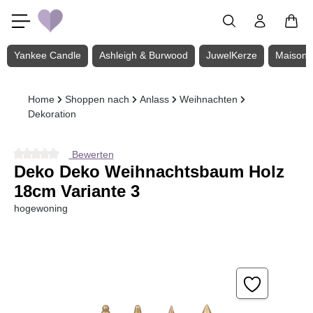
Zum Hauptinhalt springen
Yankee Candle
Ashleigh & Burwood
JuwelKerze
Maison 
Home
Shoppen nach
Anlass
Weihnachten
Dekoration
Bewerten
Durchschnittliche Bewertung von 0 von 5 Sternen
Deko Deko Weihnachtsbaum Holz
18cm Variante 3
hogewoning
Bildergalerie überspringen