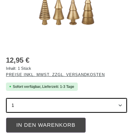
Regulärer Preis:
12,95 €
Inhalt:
1 Stück
PREISE INKL. MWST. ZZGL. VERSANDKOSTEN
Sofort verfügbar, Lieferzeit: 1-3 Tage
Produkt Anzahl: Gib den gewünschten Wert ein oder b
IN DEN WARENKORB