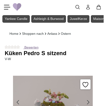
Zum Hauptinhalt springen
Yankee Candle
Ashleigh & Burwood
JuwelKerze
Maison 
Home
Shoppen nach
Anlass
Ostern
Bewerten
Durchschnittliche Bewertung von 0 von 5 Sternen
Küken Pedro S sitzend
V-W
Bildergalerie überspringen