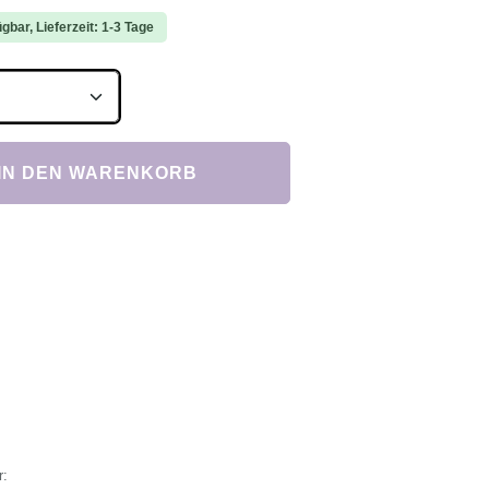
gbar, Lieferzeit: 1-3 Tage
Anzahl: Gib den gewünschten Wert ein ode
IN DEN WARENKORB
r: