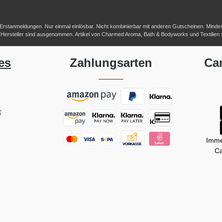
-/Erstanmeldungen. Nur einmal einlösbar. Nicht kombinierbar mit anderen Gutscheinen. Mindestb
her Hersteller sind ausgenommen. Artikel von Charmed Aroma, Bath & Bodyworks und Textilien
es
Zahlungsarten
Ca
t
Imme
Ca