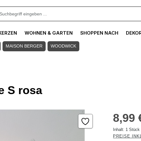
KERZEN
WOHNEN & GARTEN
SHOPPEN NACH
DEKO
MAISON BERGER
WOODWICK
e S rosa
Regulärer Pre
8,99 
Inhalt:
1 Stück
PREISE INK