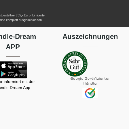
estellwert 35,- Euro. Limitierte
 sind komplett ausgeschlossen.
ndle-Dream
Auszeichnungen
APP
r informiert mit der
ndle Dream App