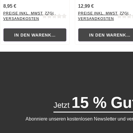
8,95 €
12,99 €
PREISE INKL. MWST. ZZGL.
PREISE INKL. MWST. ZZGL.
VERSANDKOSTEN
VERSANDKOSTEN
Durchschnittliche Bewertung von 0 von 5 Sternen
Durchschnittliche Bewertung
IN DEN WARENKORB
IN DEN WARENKO
15 % Gu
Jetzt
Abonniere unseren kostenlosen Newsletter und ver