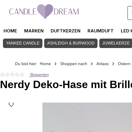
Zum Hauptinhalt springen
HOME
MARKEN
DUFTKERZEN
RAUMDUFT
LED 
YANKEE CANDLE
ASHLEIGH & BURWOOD
JUWELKERZE
Du bist hier:
Home
Shoppen nach
Anlass
Ostern
Bewerten
Durchschnittliche Bewertung von 0 von 5 Sternen
Nerdy Deko-Hase mit Brill
Bildergalerie überspringen