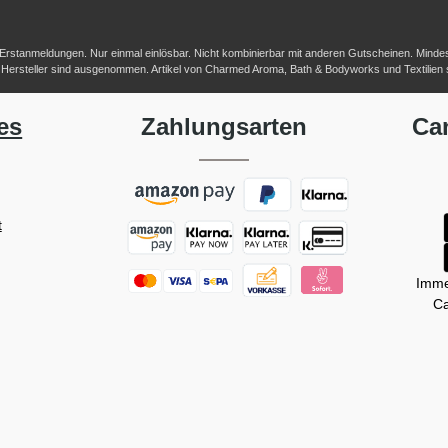
-/Erstanmeldungen. Nur einmal einlösbar. Nicht kombinierbar mit anderen Gutscheinen. Mindestb
her Hersteller sind ausgenommen. Artikel von Charmed Aroma, Bath & Bodyworks und Textilien
es
Zahlungsarten
Ca
t
Imme
Ca