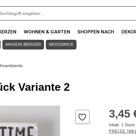
KERZEN
WOHNEN & GARTEN
SHOPPEN NACH
DEKO
MAISON BERGER
WOODWICK
hnambiente
ück Variante 2
Regulärer Pre
3,45 
Inhalt:
1 Stück
PREISE INK