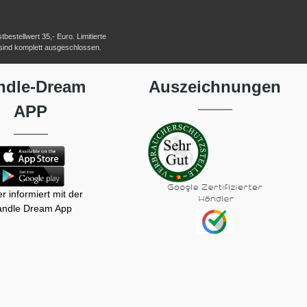
estellwert 35,- Euro. Limitierte
 sind komplett ausgeschlossen.
ndle-Dream
Auszeichnungen
APP
r informiert mit der
ndle Dream App