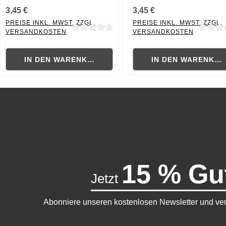
3,45 €
3,45 €
PREISE INKL. MWST. ZZGL.
PREISE INKL. MWST. ZZGL.
VERSANDKOSTEN
VERSANDKOSTEN
Durchschnittliche Bewertung von 0 von 5 Sternen
Durchschnittliche Bewertung
IN DEN WARENKORB
IN DEN WARENKO
15 % Gu
Jetzt
Abonniere unseren kostenlosen Newsletter und ver