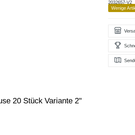
2032657-V2
Wenige Arti
Versa
Schne
Send
use 20 Stück Variante 2"