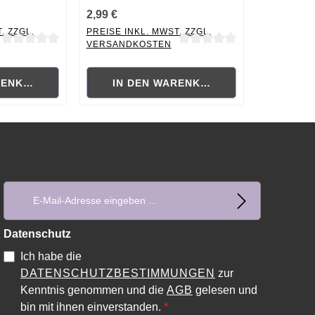
2,99 €
. ZZGL.
PREISE INKL. MWST. ZZGL.
VERSANDKOSTEN
ewertung von 0 von 5 Sternen
Durchschnittliche Bewertung von 0 von 5 Sternen
RENKORB
IN DEN WARENKORB
E-Mail-Adresse*
Datenschutz
Ich habe die
DATENSCHUTZBESTIMMUNGEN
zur
Kenntnis genommen und die
AGB
gelesen und
bin mit ihnen einverstanden.
*