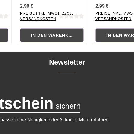
2,99 €
2,99 €
PREISE INKL. MWST. ZZGL.
PREISE INKL. MWST
VERSANDKOSTEN
VERSANDKOSTEN
 von 0 von 5 Sternen
Durchschnittliche Bewertung von 0 von 5 Sternen
Durchschnittliche B
RB
IN DEN WARENKORB
IN DEN WA
Newsletter
tschein
sichern
passe keine Neuigkeit oder Aktion.
»
Mehr erfahren