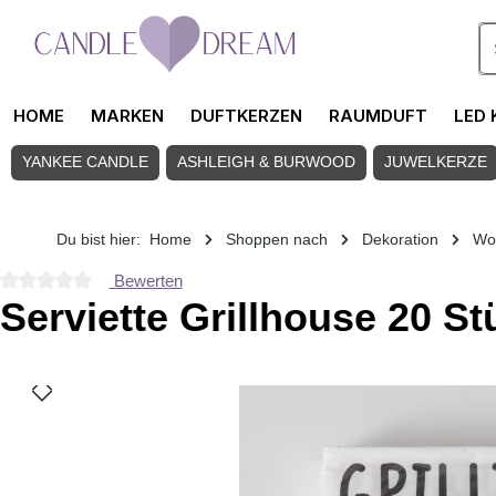
Zum Hauptinhalt springen
HOME
MARKEN
DUFTKERZEN
RAUMDUFT
LED 
YANKEE CANDLE
ASHLEIGH & BURWOOD
JUWELKERZE
Du bist hier:
Home
Shoppen nach
Dekoration
Wo
Bewerten
Durchschnittliche Bewertung von 0 von 5 Sternen
Serviette Grillhouse 20 St
Bildergalerie überspringen