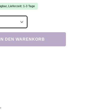
gbar, Lieferzeit: 1-3 Tage
Anzahl: Gib den gewünschten Wert ein ode
IN DEN WARENKORB
r: