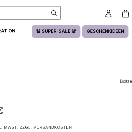
RATION
🚨 SUPER-SALE 🚨
GESCHENKIDEEN
Boltze
is:
€
L. MWST. ZZGL. VERSANDKOSTEN