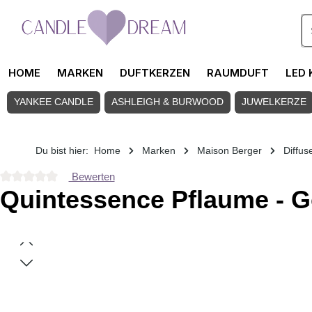
Zum Hauptinhalt springen
HOME
MARKEN
DUFTKERZEN
RAUMDUFT
LED 
YANKEE CANDLE
ASHLEIGH & BURWOOD
JUWELKERZE
Du bist hier:
Home
Marken
Maison Berger
Diffus
Bewerten
Durchschnittliche Bewertung von 0 von 5 Sternen
Quintessence Pflaume - G
Bildergalerie überspringen