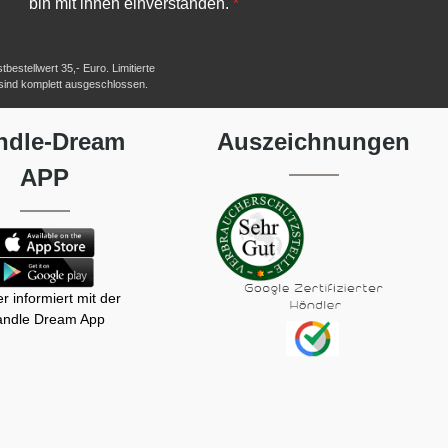
bin mit ihnen einverstanden.
*
estellwert 35,- Euro. Limitierte
 sind komplett ausgeschlossen.
ndle-Dream
Auszeichnungen
APP
r informiert mit der
ndle Dream App