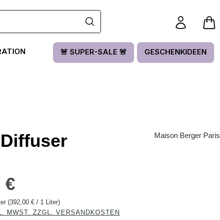
RATION
🚨 SUPER-SALE 🚨
GESCHENKIDEEN
Diffuser
Maison Berger Paris
is:
 €
ter
(392,00 € / 1 Liter)
L. MWST. ZZGL. VERSANDKOSTEN