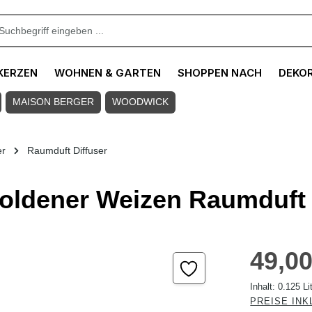
KERZEN
WOHNEN & GARTEN
SHOPPEN NACH
DEKO
MAISON BERGER
WOODWICK
er
Raumduft Diffuser
oldener Weizen Raumduft 
Regulärer Pre
49,00
Inhalt:
0.125 Li
PREISE INK