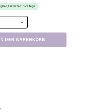
gbar, Lieferzeit: 1-3 Tage
Anzahl: Gib den gewünschten Wert ein ode
IN DEN WARENKORB
r: