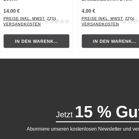
14,00 €
4,00 €
PREISE INKL. MWST. ZZGL.
PREISE INKL. MWST. ZZGL.
VERSANDKOSTEN
VERSANDKOSTEN
Durchschnittliche Bewertung von 0 von 5 Sternen
Durchschnittliche Bewertung
IN DEN WARENKORB
IN DEN WARENKO
15 % Gu
Jetzt
Abonniere unseren kostenlosen Newsletter und ver