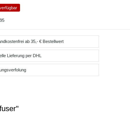
verfügbar
95
ndkostenfrei ab 35,- € Bestellwert
lle Lieferung per DHL
ungsverfolung
fuser"