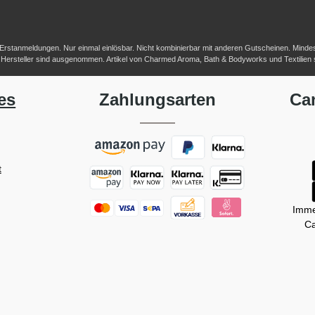
-/Erstanmeldungen. Nur einmal einlösbar. Nicht kombinierbar mit anderen Gutscheinen. Mindestb
her Hersteller sind ausgenommen. Artikel von Charmed Aroma, Bath & Bodyworks und Textilien
es
Zahlungsarten
Ca
t
Imme
Ca