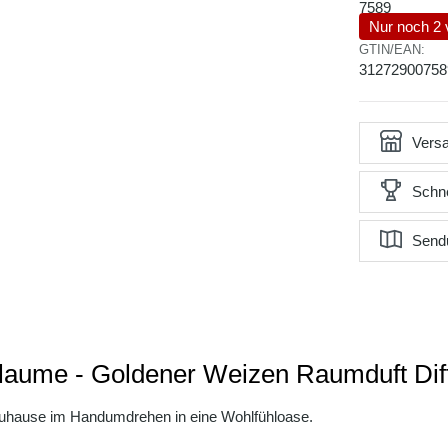
7589
Nur noch 2 
GTIN/EAN:
31272900758
Versa
Schne
Send
flaume - Goldener Weizen Raumduft Dif
Zuhause im Handumdrehen in eine Wohlfühloase.