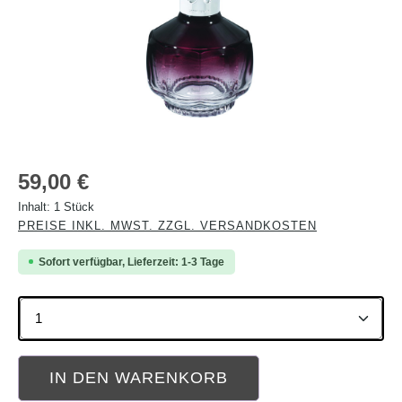
Regulärer Preis:
59,00 €
Inhalt:
1 Stück
PREISE INKL. MWST. ZZGL. VERSANDKOSTEN
Sofort verfügbar, Lieferzeit: 1-3 Tage
Produkt Anzahl: Gib den gewünschten Wert ein oder b
IN DEN WARENKORB