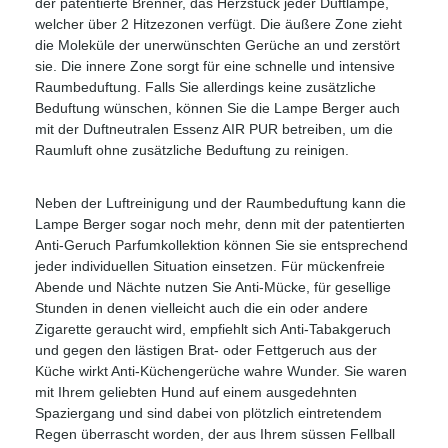
der patentierte Brenner, das Herzstück jeder Duftlampe,
welcher über 2 Hitzezonen verfügt. Die äußere Zone zieht
die Moleküle der unerwünschten Gerüche an und zerstört
sie. Die innere Zone sorgt für eine schnelle und intensive
Raumbeduftung. Falls Sie allerdings keine zusätzliche
Beduftung wünschen, können Sie die Lampe Berger auch
mit der Duftneutralen Essenz AIR PUR betreiben, um die
Raumluft ohne zusätzliche Beduftung zu reinigen.
Neben der Luftreinigung und der Raumbeduftung kann die
Lampe Berger sogar noch mehr, denn mit der patentierten
Anti-Geruch Parfumkollektion können Sie sie entsprechend
jeder individuellen Situation einsetzen. Für mückenfreie
Abende und Nächte nutzen Sie Anti-Mücke, für gesellige
Stunden in denen vielleicht auch die ein oder andere
Zigarette geraucht wird, empfiehlt sich Anti-Tabakgeruch
und gegen den lästigen Brat- oder Fettgeruch aus der
Küche wirkt Anti-Küchengerüche wahre Wunder. Sie waren
mit Ihrem geliebten Hund auf einem ausgedehnten
Spaziergang und sind dabei von plötzlich eintretendem
Regen überrascht worden, der aus Ihrem süssen Fellball