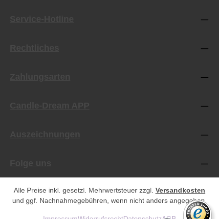
Durchschnittliche Bewertung von 5 von 5 Sternen
Service-Hotline
Rechtliches
Zahlungsarten
Candle-Dream APP
Auszeichnungen
Folge uns
Alle Preise inkl. gesetzl. Mehrwertsteuer zzgl.
Versandkosten
und ggf. Nachnahmegebühren, wenn nicht anders angegeben.
Impressum
Widerrufsrecht
Datenschutz
AGB