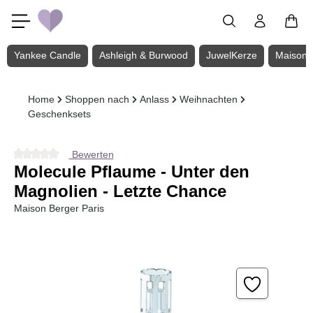
Zum Hauptinhalt springen
Yankee Candle
Ashleigh & Burwood
JuwelKerze
Maison 
Home
Shoppen nach
Anlass
Weihnachten
Geschenksets
Bewerten
Durchschnittliche Bewertung von 0 von 5 Sternen
Molecule Pflaume - Unter den
Magnolien - Letzte Chance
Maison Berger Paris
Bildergalerie überspringen