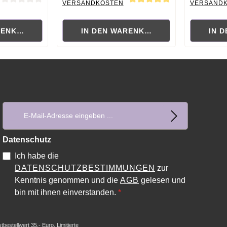
VERSANDKOSTEN
VERSAND
ewertung von 0 von 5 Sternen
Durchschnittliche Bewertung von 5 von 5 Sternen
Durchschni
RENKORB
IN DEN WARENKORB
IN 
E-Mail-Adresse*
Datenschutz
Ich habe die
DATENSCHUTZBESTIMMUNGEN
zur
Kenntnis genommen und die
AGB
gelesen und
bin mit ihnen einverstanden.
*
estellwert 35,- Euro. Limitierte