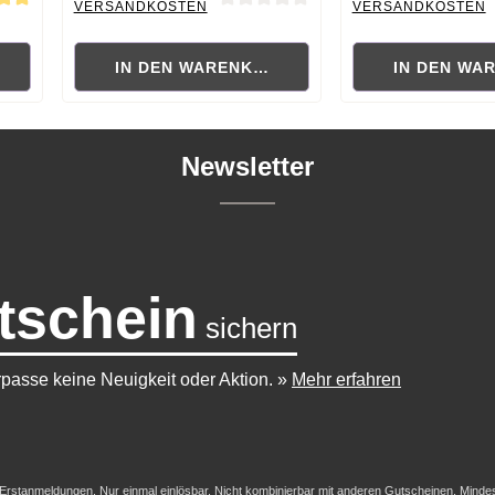
VERSANDKOSTEN
VERSANDKOSTEN
 von 5 von 5 Sternen
Durchschnittliche Bewertung von 0 von 5 Sternen
Durchschnittliche B
RB
IN DEN WARENKORB
IN DEN WA
Newsletter
tschein
sichern
passe keine Neuigkeit oder Aktion.
»
Mehr erfahren
-/Erstanmeldungen. Nur einmal einlösbar. Nicht kombinierbar mit anderen Gutscheinen. Mindestb