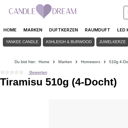
Zum Hauptinhalt springen
HOME
MARKEN
DUFTKERZEN
RAUMDUFT
LED 
YANKEE CANDLE
ASHLEIGH & BURWOOD
JUWELKERZE
Du bist hier:
Home
Marken
Homeworx
510g 4-Do
Bewerten
Durchschnittliche Bewertung von 0 von 5 Sternen
Tiramisu 510g (4-Docht)
Bildergalerie überspringen