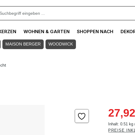
KERZEN
WOHNEN & GARTEN
SHOPPEN NACH
DEKO
MAISON BERGER
WOODWICK
cht
Verkaufspreis
27,92
Inhalt:
0.51 kg
PREISE INK