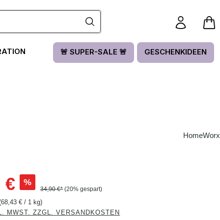
RATION
🚨 SUPER-SALE 🚨
GESCHENKIDEEN
HomeWorx
:
 €
%
34,90 €*
(20% gespart)
(68,43 € / 1 kg)
L. MWST. ZZGL. VERSANDKOSTEN