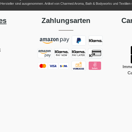
her Hersteller sind ausgenommen. Artikel von Charmed Aroma, Bath & Bodyworks und Textilien
es
Zahlungsarten
Ca
t
Imme
Ca