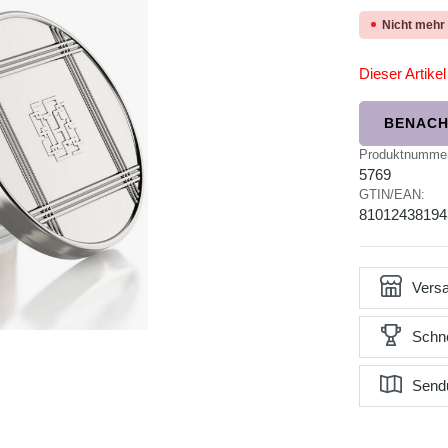
Nicht mehr
Dieser Artikel 
BENACH
Produktnumme
5769
GTIN/EAN:
81012438194
Versa
Schne
Send